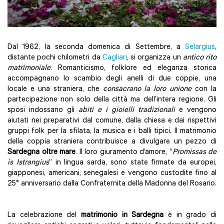
Dal 1962, la seconda domenica di Settembre, a
Selargius
,
distante pochi chilometri da
Cagliari
, si organizza un
antico rito
matrimoniale
. Romanticismo, folklore ed eleganza storica
accompagnano lo scambio degli anelli di due coppie, una
locale e una straniera, che
consacrano la loro unione
con la
partecipazione non solo della città ma dell’intera regione. Gli
sposi indossano gli
abiti e i gioielli tradizionali
e vengono
aiutati nei preparativi dal comune, dalla chiesa e dai rispettivi
gruppi folk per la sfilata, la musica e i balli tipici. Il matrimonio
della coppia straniera contribuisce a divulgare un pezzo di
Sardegna oltre mare
. Il loro giuramento d’amore, “
Promissas de
is Istrangius
” in lingua sarda, sono state firmate da europei,
giapponesi, americani, senegalesi e vengono custodite fino al
25° anniversario dalla Confraternita della Madonna del Rosario.
La celebrazione del
matrimonio in Sardegna
è in grado di