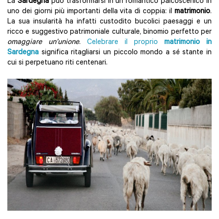
La
Sardegna
può trasformarsi in un romantico palcoscenico in
uno dei giorni più importanti della vita di coppia: il
matrimonio
.
La sua insularità ha infatti custodito bucolici paesaggi e un
ricco e suggestivo patrimoniale culturale, binomio perfetto per
omaggiare un’unione
.
Celebrare il proprio
matrimonio in
Sardegna
significa ritagliarsi un piccolo mondo a sé stante in
cui si perpetuano riti centenari.