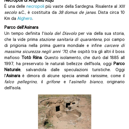
Necropoli di Anghelu Ruju
È una delle
necropoli
più vaste della Sardegna. Risalente al
XIII
secolo
a.C., è costituita da
38 domus de janas
. Dista circa 10
Km da
Alghero
.
Parco dell'Asinara
Un tempo definita l'
Isola del Diavolo
per via della sua storia,
che la vide prima
stazione sanitaria di quarantena
, poi campo
di prigionia nella prima guerra mondiale e infine
carcere di
massima sicurezza negli anni '70
, che ospitò tra gli altri il boss
mafioso
Totò Riina
. Questo isolamento, che durò dal 1885 all
1997, ha preservato le naturali bellezze dell'Isola, oggi
Parco
Naturale
, salvandola dalle speculazioni turistiche. Oggi
l'
Asinara
è dimora di alcune specia animali rarissime, come il
falco pellegrino
, il
grifone
e l'
asinello bianco
, originario
dell'isola.