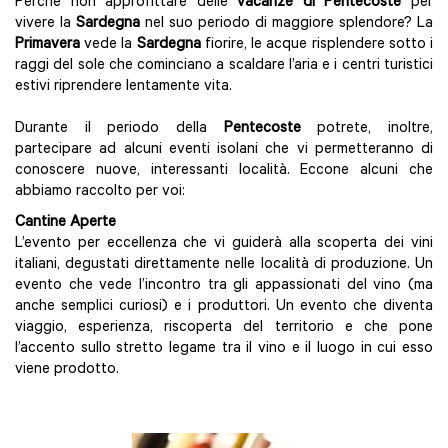
Perché non approfittare delle
vacanze di Pentecoste
per
vivere la
Sardegna
nel suo periodo di maggiore splendore? La
Primavera
vede la
Sardegna
fiorire, le acque risplendere sotto i
raggi del sole che cominciano a scaldare l’aria e i centri turistici
estivi riprendere lentamente vita.
Durante il periodo della
Pentecoste
potrete, inoltre,
partecipare ad alcuni eventi isolani che vi permetteranno di
conoscere nuove, interessanti località. Eccone alcuni che
abbiamo raccolto per voi:
Cantine Aperte
L’evento per eccellenza che vi guiderà alla scoperta dei vini
italiani, degustati direttamente nelle località di produzione. Un
evento che vede l’incontro tra gli appassionati del vino (ma
anche semplici curiosi) e i produttori. Un evento che diventa
viaggio, esperienza, riscoperta del territorio e che pone
l’accento sullo stretto legame tra il vino e il luogo in cui esso
viene prodotto.