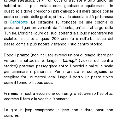
origine vulcanica
: 51 km di rocce di trachite e tufo grigio, un
habitat ideale per i volatili come gabbiani e aquile marine. In
quest’isola dove crescono i pini d’aleppo e il mare gioca con la
costa creando delle grotte, si trova la piccola città pittoresca
di
Carloforte
. La cittadina fu fondata da una colonia di
pescatori liguri provenienti da Tabarka, un'isola al largo della
Tunisia. L'origine ligure dei suoi abitanti la si può riscontrare nel
dialetto risalente a quasi 200 anni fa e nell'urbanistica del
paese, come si può notare visitando il suo centro storico.
Dopo il pranzo (non incluso) avremo un ora di tempo libero per
visitare la cittadina e, lungo i
“carrugi”
(viuzze del centro
storico) potremo passeggiare sotto i portici e salire le scale
per ammirare il panorama. Per il pranzo vi consigliamo di
scegliere fra i numerosi locali lungo il porto, un pasto tipico
come il tonno o il cous cous.
Finiremo la nostra escursione con un giro attraverso l’isolotto:
vedremo il faro e la vecchia “tonnara”.
La gita in jeep comprende le jeep con autista, pasti non
compresi.