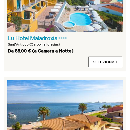
Lu Hotel Maladroxia
****
Sant'Antioco (Carbonia Iglesias)
Da 88,00 € (a Camera a Notte)
SELEZIONA