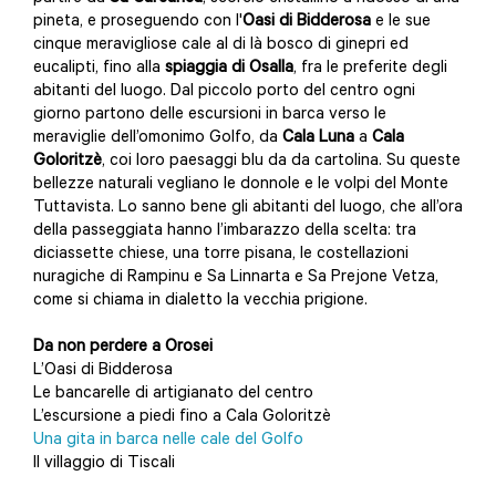
pineta, e proseguendo con l'
Oasi di Bidderosa
e le sue
cinque meravigliose cale al di là bosco di ginepri ed
eucalipti, fino alla
spiaggia di Osalla
, fra le preferite degli
abitanti del luogo. Dal piccolo porto del centro ogni
giorno partono delle escursioni in barca verso le
meraviglie dell’omonimo Golfo, da
Cala Luna
a
Cala
Goloritzè
, coi loro paesaggi blu da da cartolina. Su queste
bellezze naturali vegliano le donnole e le volpi del Monte
Tuttavista. Lo sanno bene gli abitanti del luogo, che all’ora
della passeggiata hanno l’imbarazzo della scelta: tra
diciassette chiese, una torre pisana, le costellazioni
nuragiche di Rampinu e Sa Linnarta e Sa Prejone Vetza,
come si chiama in dialetto la vecchia prigione.
Da non perdere a Orosei
L’Oasi di Bidderosa
Le bancarelle di artigianato del centro
L’escursione a piedi fino a Cala Goloritzè
Una gita in barca nelle cale del Golfo
Il villaggio di Tiscali