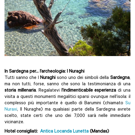
In Sardegna per... l’archeologia: I Nuraghi
Tutti sanno che I
Nuraghi
sono uno dei simboli della
Sardegna
,
ma non tutti, forse, sanno che sono la testimonianza di una
storia millenaria
. Regalatevi
l’indimenticabile esperienza
di una
visita a questi monumenti megalitici sparsi ovunque nell’isola: il
complesso più importante è quello di Barumini (chiamato
Su
Nuraxi
, Il Nuraghe) ma qualsiasi parte della Sardegna avrete
scelto, state certi che uno dei 7,000 sarà nelle immediate
vicinanze.
Hotel consigliati:
Antica Locanda Lunetta
(Mandas)