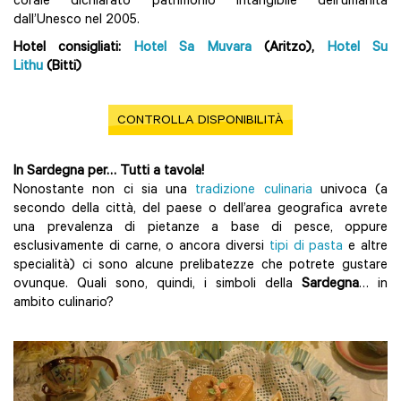
corale dichiarato patrimonio intangibile dell’umanità
dall’Unesco nel 2005.
Hotel consigliati:
Hotel Sa Muvara
(Aritzo),
Hotel Su
Lithu
(Bitti)
CONTROLLA DISPONIBILITÀ
In Sardegna per… Tutti a tavola!
Nonostante non ci sia una
tradizione culinaria
univoca (a
secondo della città, del paese o dell’area geografica avrete
una prevalenza di pietanze a base di pesce, oppure
esclusivamente di carne, o ancora diversi
tipi di pasta
e altre
specialità) ci sono alcune prelibatezze che potrete gustare
ovunque. Quali sono, quindi, i simboli della
Sardegna
… in
ambito culinario?