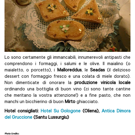
Lo sono certamente gli immancabili, innumerevoli antipasti che
comprendono i formaggi, i salumi e le olive. Il maialino (o
maialetto, o porcetto), i
Malloreddus
, le
Seadas
(il delizioso
dessert con formaggio fresco e una colata di miele dorato).
Non dimenticate di onorare la
produzione vinicola locale
ordinando una bottiglia di buon vino (ci sono tante cantine
che meritano la vostra attenzione!) e a fine pasto, che non
manchi un bicchierino di buon
Mirto
ghiacciato.
Hotel consigliati:
Hotel Su Gologone
(Oliena),
Antica Dimora
del Gruccione
(Santu Lussurgiu)
Photo Credits: