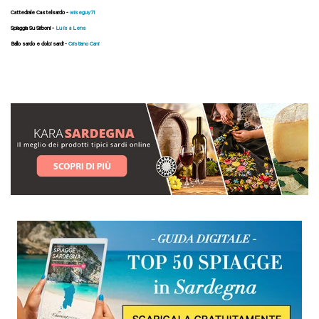
Cattedrale Castelsardo -
wiseguy71
Spiaggia Su Sirboni -
Lu is a Lens
Ballo sardo e dolci sardi -
Cristiano Cani