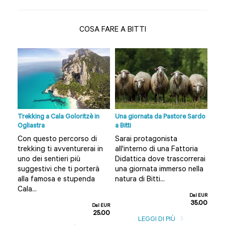
COSA FARE A BITTI
k a
Trekking a Cala Goloritzè in
Una giornata da Pastore Sardo
Tre
Ogliastra
a Bitti
Orgo
e tr
Con questo percorso di
Sarai protagonista
Gra
trekking ti avventurerai in
all'interno di una Fattoria
urb
uno dei sentieri più
Didattica dove trascorrerai
i
bel
suggestivi che ti porterà
una giornata immerso nella
rso
sto
alla famosa e stupenda
natura di Bitti...
ata
pri
Cala...
Dal EUR
borg
35.00
Dal EUR
25.00
l EUR
LEGGI DI PIÙ
5.00