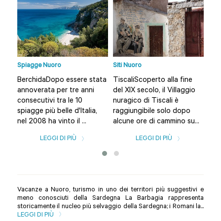
Spiagge Nuoro
Siti Nuoro
Prov
mo
BerchidaDopo essere stata
TiscaliScoperto alla fine
Vac
annoverata per tre anni
del XIX secolo, il Villaggio
in u
consecutivi tra le 10
nuragico di Tiscali è
sug
na
spiagge più belle d'Italia,
raggiungibile solo dopo
con
nel 2008 ha vinto il ...
alcune ore di cammino su...
La 
LEGGI DI PIÙ
LEGGI DI PIÙ
Vacanze a Nuoro, turismo in uno dei territori più suggestivi e
meno conosciuti della Sardegna La Barbagia rappresenta
storicamente il nucleo più selvaggio della Sardegna; i Romani la...
LEGGI DI PIÙ