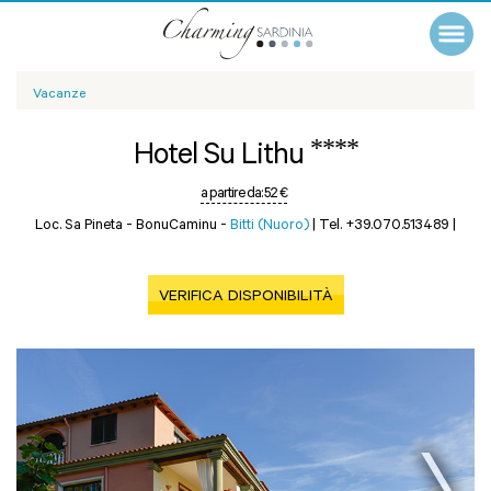
Vacanze
****
Hotel Su Lithu
a partire da:
52 €
Loc. Sa Pineta - BonuCaminu -
Bitti (Nuoro)
|
Tel. +39.070.513489
|
VERIFICA DISPONIBILITÀ