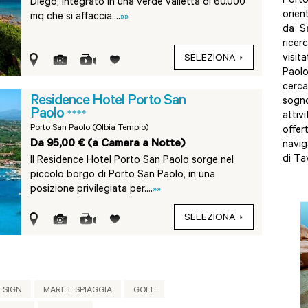
Port
Diego, integrato in una verde valletta di 60.000
orien
mq che si affaccia....
»»
da S
ricer
visit
SELEZIONA
Paolo
cerc
Residence Hotel Porto San
sogno
Paolo
****
attiv
Porto San Paolo (Olbia Tempio)
offer
Da 95,00 € (a Camera a Notte)
navig
di Ta
Il Residence Hotel Porto San Paolo sorge nel
piccolo borgo di Porto San Paolo, in una
posizione privilegiata per....
»»
SELEZIONA
ESIGN
MARE E SPIAGGIA
GOLF