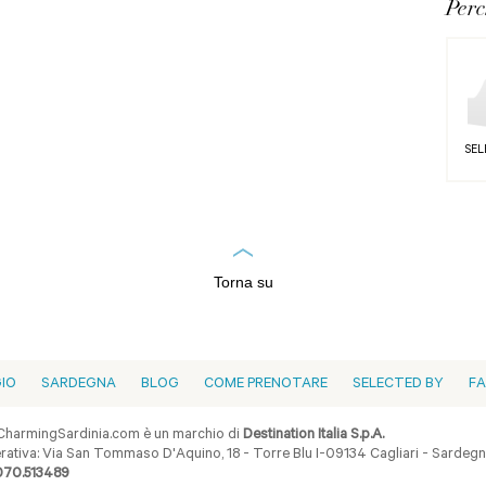
Per
SEL
Torna su
GIO
SARDEGNA
BLOG
COME PRENOTARE
SELECTED BY
F
harmingSardinia.com è un marchio di
Destination Italia S.p.A.
ativa: Via San Tommaso D'Aquino, 18 - Torre Blu I-09134 Cagliari - Sardegna 
070.513489