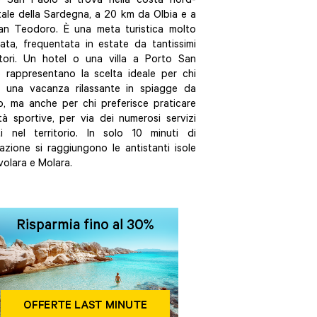
o San Paolo si trova nella costa nord-
tale della Sardegna, a 20 km da Olbia e a
an Teodoro. È una meta turistica molto
cata, frequentata in estate da tantissimi
atori. Un hotel o una villa a Porto San
 rappresentano la scelta ideale per chi
a una vacanza rilassante in spiagge da
, ma anche per chi preferisce praticare
ità sportive, per via dei numerosi servizi
ti nel territorio. In solo 10 minuti di
azione si raggiungono le antistanti isole
volara e Molara.