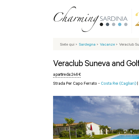
Siete qui
>
Sardegna
>
Vacanze
>
Veraclub S
Veraclub Suneva and Gol
a partire da:
246 €
Strada Per Capo Ferrato -
Costa Rei (Cagliari)
|