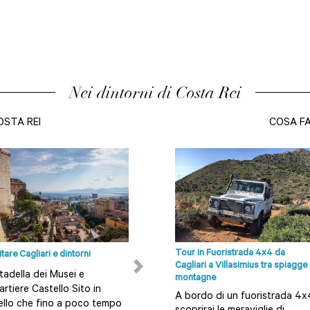
Nei dintorni di Costa Rei
OSTA REI
COSA FA
Tour in Fuoristrada 4x4 da
itare Cagliari e dintorni
12 Spiagge intorno Cagliari da non
Cagliari a Villasimius tra spiagge
Perdere
tadella dei Musei e
montagne
Scopri tutte le spiagge a
rtiere Castello Sito in
A bordo di un fuoristrada 4x
Cagliari, Villasimius, Teulada,
ello che fino a poco tempo