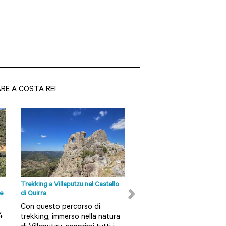
RE A COSTA REI
Trekking a Villaputzu nel Castello
Trekking alla scoperta della
 e
di Quirra
foresta Sette Fratelli
Con questo percorso di
Prendendo parte a quest
4
trekking, immerso nella natura
trekking ti addentrerai ne