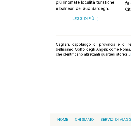
più rinomate località turistiche
fa 
e balneari del Sud Sardegn...
Cit
LEGGI DI PIÙ
Cagliari, capoluogo di provincia e di re
bellissimo Golfo degli Angeli; come Roma, è
che identificano altrettanti quartieri storici ...
HOME
CHI SIAMO
SERVIZI DI VIAG