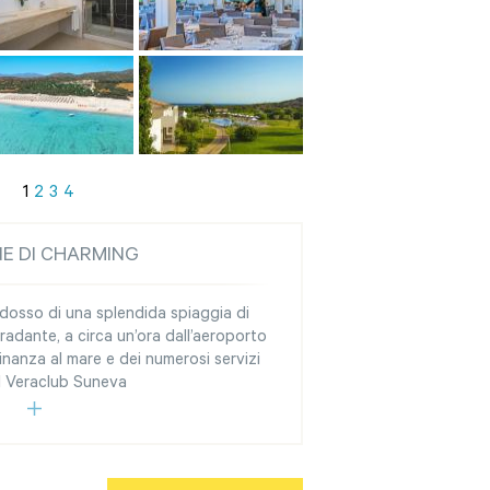
1
2
3
4
NE DI CHARMING
ridosso di una splendida spiaggia di
radante, a circa un’ora dall’aeroporto
icinanza al mare e dei numerosi servizi
 il Veraclub Suneva