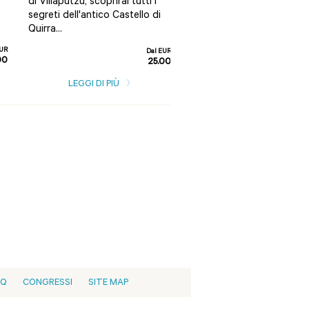
di Villaputzu, scoprirai tutti i
cuore della natura selvag
segreti dell'antico Castello di
tra splendide formazioni
Quirra...
granitiche e sentieri di for
EUR
Dal EUR
00
25.00
LEGGI DI PIÙ
LEGGI DI PIÙ
AQ
CONGRESSI
SITE MAP