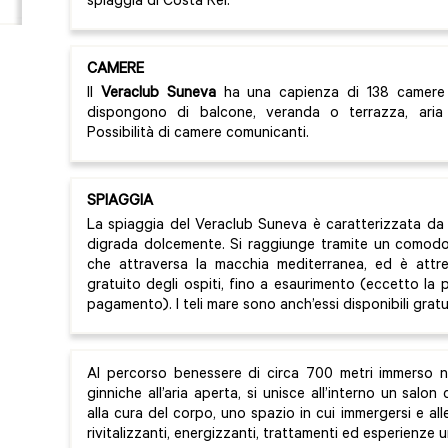
spiaggia di Costa Rei.
CAMERE
Il
Veraclub Suneva
ha una capienza di 138 camere s
dispongono di balcone, veranda o terrazza, ari
Possibilità di camere comunicanti.
SPIAGGIA
La spiaggia del Veraclub Suneva è caratterizzata da
digrada dolcemente. Si raggiunge tramite un comodo
che attraversa la macchia mediterranea, ed è attre
gratuito degli ospiti, fino a esaurimento (eccetto la p
pagamento). I teli mare sono anch’essi disponibili grat
Al percorso benessere di circa 700 metri immerso n
ginniche all’aria aperta, si unisce all’interno un salo
alla cura del corpo, uno spazio in cui immergersi e al
rivitalizzanti, energizzanti, trattamenti ed esperienze