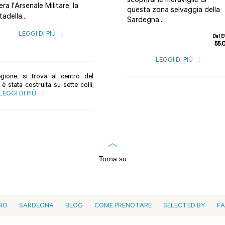
scoprirai le meraviglie di
Chia, Costa Rei, Pula e
era l'Arsenale Militare, la
questa zona selvaggia della
Teulada, Teulada, Solanas. Su
tadella...
Sardegna...
Giu...
LEGGI DI PIÙ
Dal 
LEGGI DI PIÙ
55.
LEGGI DI PIÙ
gione, si trova al centro del
 stata costruita su sette colli,
LEGGI DI PIÙ
Torna su
GIO
SARDEGNA
BLOG
COME PRENOTARE
SELECTED BY
F