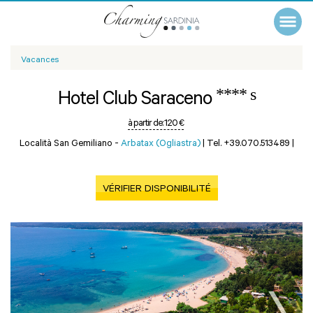
Vacances
**** s
Hotel Club Saraceno
à partir de:
120 €
Località San Gemiliano -
Arbatax (Ogliastra)
|
Tel. +39.070.513489
|
VÉRIFIER DISPONIBILITÉ