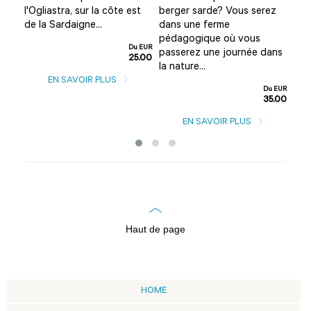
Dan
uée
l'Ogliastra, sur la côte est
berger sarde? Vous serez
vou
de la Sardaigne...
dans une ferme
leu
pédagogique où vous
Du EUR
leu
 en
passerez une journée dans
25.00
des
la nature...
EN SAVOIR PLUS
u EUR
Du EUR
5.00
35.00
EN SAVOIR PLUS
Haut de page
HOME