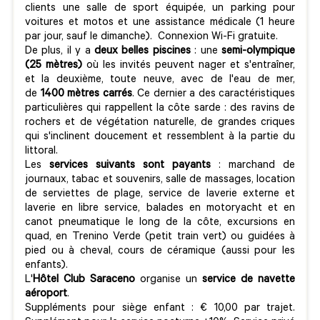
clients une salle de sport équipée, un parking pour
voitures et motos et une assistance médicale (1 heure
par jour, sauf le dimanche). Connexion Wi-Fi gratuite.
De plus, il y a
deux belles piscines
: une
semi-olympique
(25 mètres)
où les invités peuvent nager et s'entraîner,
et la deuxième, toute neuve, avec de l'eau de mer,
de
1400 mètres carrés
. Ce dernier a des caractéristiques
particulières qui rappellent la côte sarde : des ravins de
rochers et de végétation naturelle, de grandes criques
qui s'inclinent doucement et ressemblent à la partie du
littoral.
Les
services suivants sont payants
: marchand de
journaux, tabac et souvenirs, salle de massages, location
de serviettes de plage, service de laverie externe et
laverie en libre service, balades en motoryacht et en
canot pneumatique le long de la côte, excursions en
quad, en Trenino Verde (petit train vert) ou guidées à
pied ou à cheval, cours de céramique (aussi pour les
enfants).
L'
Hôtel Club
Saraceno
organise un
service de navette
aéroport
.
Suppléments pour siège enfant : € 10,00 par trajet.