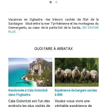
Vacances en Ogliastra –les trésors cachés de l’Est de la
Sardaigne Situé entre la mer Tyrrhénienne et les montagnes du
Gennargentu, au cœur de la partie Est de la Sarda...
EN SAVOIR
PLUS
QUOI FAIRE À ARBATAX
 à
Randonnée à Cala Goloritzè
Expérience de bergers sardes
Ran
dans l'Ogliastra
à Bitti
Mam
déco
Cala Goloritzè est l'un des
Voulez-vous vivre une
trad
endroits les plus visités de
véritable expérience de