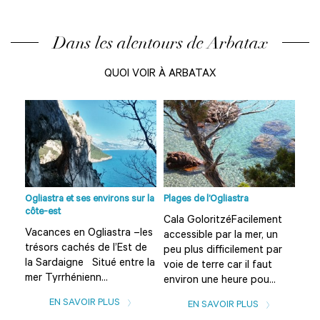
Dans les alentours de Arbatax
QUOI VOIR À ARBATAX
Ogliastra et ses environs sur la
Plages de l’Ogliastra
Site
côte-est
t à
Cala GoloritzéFacilement
Gro
Vacances en Ogliastra –les
au
accessible par la mer, un
10 
trésors cachés de l’Est de
peu plus difficilement par
de 
la Sardaigne Situé entre la
 le
voie de terre car il faut
par
mer Tyrrhénienn...
environ une heure pou...
Golf
EN SAVOIR PLUS
EN SAVOIR PLUS