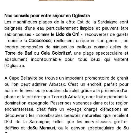
Nos conseils pour votre séjour en Ogliastra
Les magnifiques plages de la côte Est de la Sardaigne sont
baignées d’une eau particulièrement limpide et peuvent être
sablonneuses - comme le
Lido de Orrì
-, recouvertes de galets
- comme la
Coccorocci
, réellement unique en son genre -, ou
encore composées de minuscules cailloux comme celles de
Torre de Barì
ou
Cala Goloritze'
, une plage spectaculaire et
absolument incontournable pour tous ceux qui visitent
l’Ogliastra.
A Capo Bellavite se trouve un imposant promontoire de granit
où l'on peut admirer Arbatax. C'est un endroit parfait pour
admirer le lever ou le coucher du soleil grâce à la présence d'un
phare et la pittoresque Torre di Arbatax, construite pendant la
domination espagnole. Passer ses vacances dans cette région
enchanteresse, c’est faire un voyage chargé d’émotions en
découvrant les innombrables beautés naturelles que recèlent
l’Est de la Sardaigne, telles que les merveilleuses grottes
del
Fico
et de
Su Marmuri
, ou le canyon spectaculaire de
Su