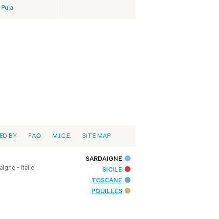
Pula
ED BY
FAQ
M.I.C.E.
SITE MAP
SARDAIGNE
igne - Italie
SICILE
TOSCANE
POUILLES