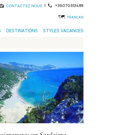
|
+39.070.513489
CONTACTEZ NOUS
FRANÇAIS
S
DESTINATIONS
STYLES VACANCES
eignements sur Sardaigne