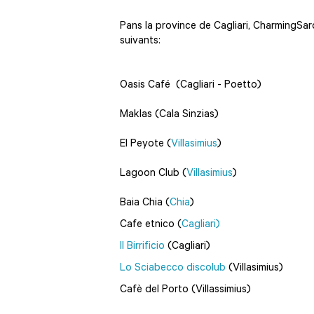
Pans la province de Cagliari, CharmingSard
suivants:
Oasis Café (Cagliari - Poetto)
Maklas (Cala Sinzias)
El Peyote (
Villasimius
)
Lagoon Club (
Villasimius
)
Baia Chia (
Chia
)
Cafe etnico (
Cagliari)
Il Birrificio
(Cagliari)
Lo Sciabecco discolub
(Villasimius)
Cafè del Porto (Villassimius)