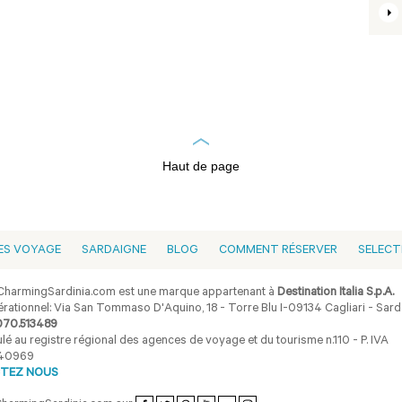
Haut de page
ES VOYAGE
SARDAIGNE
BLOG
COMMENT RÉSERVER
SELECT
harmingSardinia.com est une marque appartenant à
Destination Italia S.p.A.
rationnel: Via San Tommaso D'Aquino, 18 - Torre Blu I-09134 Cagliari - Sarda
070.513489
lé au registre régional des agences de voyage et du tourisme n.110 - P. IVA
40969
TEZ NOUS