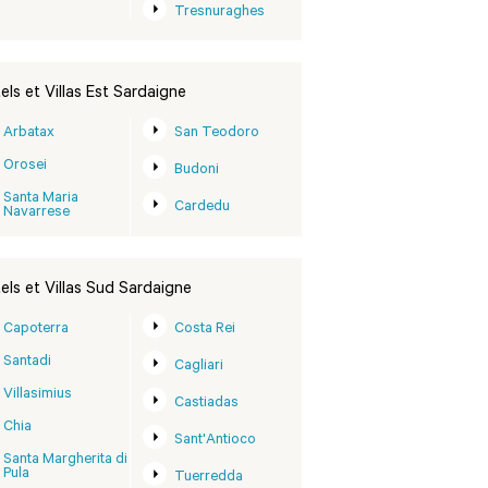
Tresnuraghes
els et Villas Est Sardaigne
Arbatax
San Teodoro
Orosei
Budoni
Santa Maria
Cardedu
Navarrese
els et Villas Sud Sardaigne
Capoterra
Costa Rei
Santadi
Cagliari
Villasimius
Castiadas
Chia
Sant'Antioco
Santa Margherita di
Pula
Tuerredda