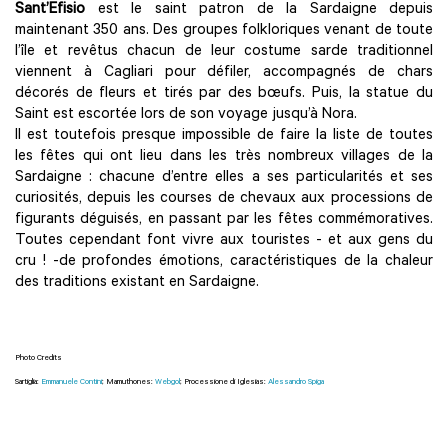
Sant’Efisio
est le saint patron de la Sardaigne depuis
maintenant 350 ans. Des groupes folkloriques venant de toute
l’île et revêtus chacun de leur costume sarde traditionnel
viennent à Cagliari pour défiler, accompagnés de chars
décorés de fleurs et tirés par des bœufs. Puis, la statue du
Saint est escortée lors de son voyage jusqu’à Nora.
Il est toutefois presque impossible de faire la liste de toutes
les fêtes qui ont lieu dans les très nombreux villages de la
Sardaigne : chacune d’entre elles a ses particularités et ses
curiosités, depuis les courses de chevaux aux processions de
figurants déguisés, en passant par les fêtes commémoratives.
Toutes cependant font vivre aux touristes - et aux gens du
cru ! -de profondes émotions, caractéristiques de la chaleur
des traditions existant en Sardaigne.
Photo Credits
Sartiglia:
Emmanuele Contini
; Mamuthones:
Webgol
; Processione di Iglesias:
Alessandro Spiga