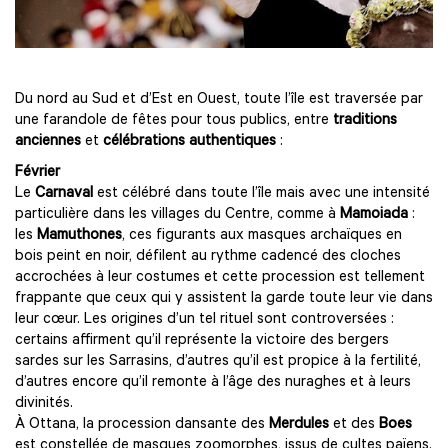
Du nord au Sud et d’Est en Ouest, toute l’île est traversée par
une farandole de fêtes pour tous publics, entre
traditions
anciennes
et
célébrations authentiques
:
Février
Le
Carnaval
est célébré dans toute l’île mais avec une intensité
particulière dans les villages du Centre, comme à
Mamoiada
:
les
Mamuthones
, ces figurants aux masques archaïques en
bois peint en noir, défilent au rythme cadencé des cloches
accrochées à leur costumes et cette procession est tellement
frappante que ceux qui y assistent la garde toute leur vie dans
leur cœur. Les origines d’un tel rituel sont controversées :
certains affirment qu’il représente la victoire des bergers
sardes sur les Sarrasins, d’autres qu’il est propice à la fertilité,
d’autres encore qu’il remonte à l’âge des nuraghes et à leurs
divinités.
À Ottana, la procession dansante des
Merdules
et des
Boes
est constellée de masques zoomorphes, issus de cultes païens.