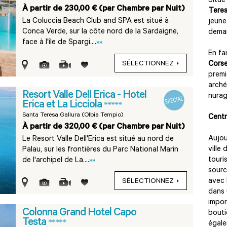
Situé
À partir de 230,00 € (par Chambre par Nuit)
Teres
La Coluccia Beach Club and SPA est situé à
jeune
Conca Verde, sur la côte nord de la Sardaigne,
deman
face à l'île de Spargi....
»»
En fa
SÉLECTIONNEZ
Cors
premi
arché
Resort Valle Dell Erica - Hotel
nurag
Erica et La Licciola
*****
Santa Teresa Gallura (Olbia Tempio)
Centr
À partir de 320,00 € (par Chambre par Nuit)
Aujou
Le Resort Valle Dell'Erica est situé au nord de
ville
Palau, sur les frontières du Parc National Marin
touri
de l'archipel de La....
»»
sourc
avec 
SÉLECTIONNEZ
dans 
impor
Colonna Grand Hotel Capo
bouti
Testa
*****
égale