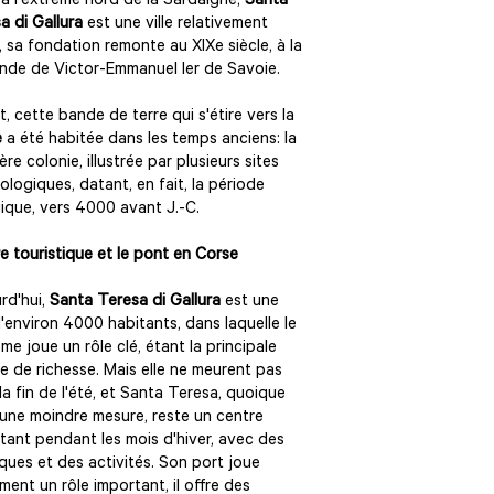
 à l'extrême nord de la Sardaigne,
Santa
a di Gallura
est une ville relativement
, sa fondation remonte au XIXe siècle, à la
de de Victor-Emmanuel Ier de Savoie.
it, cette bande de terre qui s'étire vers la
e
a été habitée dans les temps anciens: la
ère colonie, illustrée par plusieurs sites
ologiques, datant, en fait, la période
ique, vers 4000 avant J.-C.
e touristique et le pont en Corse
rd'hui,
Santa Teresa di Gallura
est une
 d'environ 4000 habitants, dans laquelle le
sme joue un rôle clé, étant la principale
e de richesse. Mais elle ne meurent pas
la fin de l'été, et Santa Teresa, quoique
une moindre mesure, reste un centre
tant pendant les mois d'hiver, avec des
ques et des activités. Son port joue
ment un rôle important, il offre des