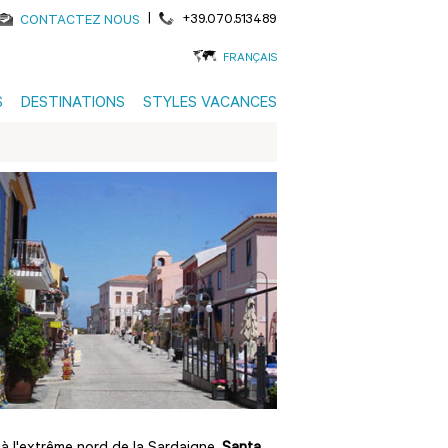
|
+39.070.513489
CONTACTEZ NOUS
FRANÇAIS
S
DESTINATIONS
STYLES VACANCES