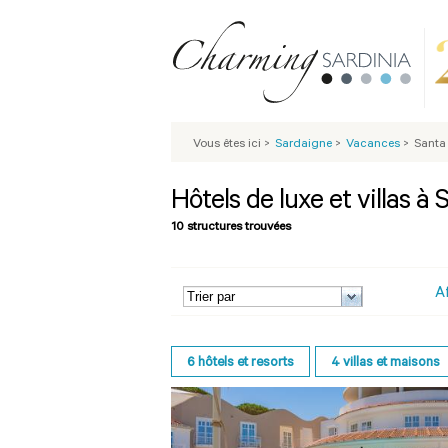
Vous êtes ici
>
Sardaigne
>
Vacances
>
Santa
Hôtels de luxe et villas à
10 structures trouvées
A
6
hôtels et resorts
4
villas et maisons