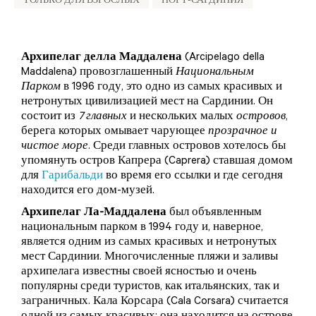
ТОЛЬКО ДЛЯ ВЗРОСЛЫХ
НОРТ-САРДИНИЯ
Архипелаг делла Маддалена
(Arcipelago della
Maddalena) провозглашенный
Национальным
Парком
в 1996 году, это одно из самых красивых и
нетронутых цивилизацией мест на Сардинии. Он
состоит из
7 главных
и нескольких малых
островов
,
берега которых омывает чарующее
прозрачное и
чистое море
. Среди главных островов хотелось бы
упомянуть остров Капрера (Caprera) ставшая домом
для
Гарибальди
во время его ссылки и где сегодня
находится его дом-музей.
Архипелаг Ла-Маддалена
был объявленным
национальным парком в 1994 году и, наверное,
является одним из самых красивых и нетронутых
мест Сардинии. Многочисленные пляжи и заливы
архипелага известны своей ясностью и очень
популярны среди туристов, как итальянских, так и
заграничных. Кала Корсара (Cala Corsara) считается