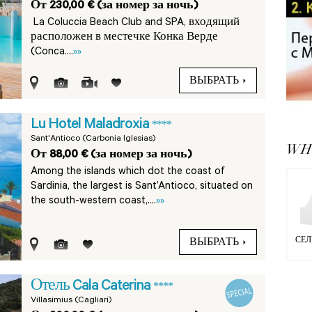
От 230,00 € (за номер за ночь)
La Coluccia Beach Club and SPA, входящий
расположен в местечке Конка Верде
(Conca....
»»
ВЫБРАТЬ
Lu Hotel Maladroxia
****
Sant'Antioco (Carbonia Iglesias)
WHY
От 88,00 € (за номер за ночь)
Among the islands which dot the coast of
Sardinia, the largest is Sant’Antioco, situated on
the south-western coast,....
»»
СЕЛ
ВЫБРАТЬ
Отель Cala Caterina
****
Villasimius (Cagliari)