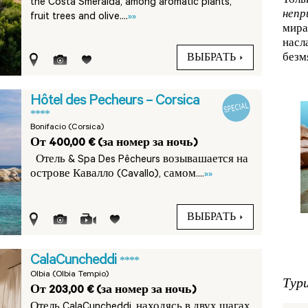
Толь
the Costa Smeralda, among aromatic plants,
непр
fruit trees and olive....
»»
мира
насл
безм
ВЫБРАТЬ
Hôtel des Pecheurs – Corsica
****
Bonifacio (Corsica)
От 400,00 € (за номер за ночь)
Отель & Spa Des Pêcheurs возывашается на
острове Кавалло (Cavallo), самом....
»»
ВЫБРАТЬ
CalaCuncheddi
****
Olbia (Olbia Tempio)
Тур
От 203,00 € (за номер за ночь)
Отель CalaCuncheddi, находясь в двух шагах