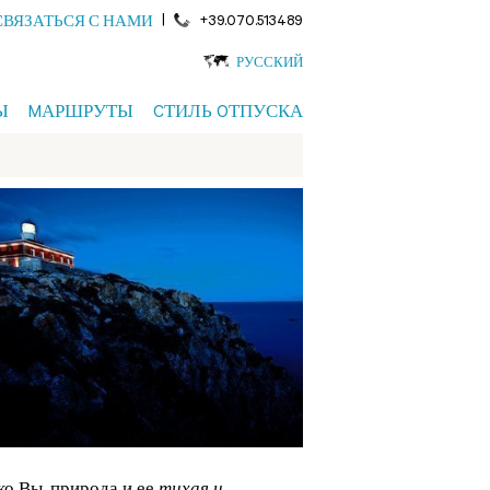
|
+39.070.513489
СВЯЗАТЬСЯ С НАМИ
РУССКИЙ
Ы
MАРШРУТЫ
CТИЛЬ OТПУСКА