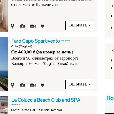
от пляжа Ли-Кункеди,....
»»
ВЫБРАТЬ
Faro Capo Spartivento
*****
Chia (Cagliari)
От 400,00 € (за номер за ночь)
Всего в 50 километрах от аэропорта
Кальяри Эльмас (Cagliari Elmas), в....
»»
ВЫБРАТЬ
La Coluccia Beach Club and SPA
*****
Santa Teresa Gallura (Olbia Tempio)