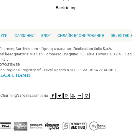
Back to top
ЛУГИ
CАРДИНИИ
БЛОГ
ОНЛАЙН-БРОНИРОВАНИЕ
SELECTED 
CharmingSardinia.com - бренд компании
Destination Italia S.p.A.
al headquarters: Via San Tommaso D'Aquino, 18 - Blue Tower I-09134 - Cagli
 Italy
070.513489
ion Regional Registry of Travel Agents n.110 - P. IVA 09642040969
ТЬСЯ С НАМИ
CharmingSardinia.com и на