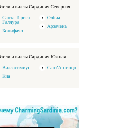
Oтели и виллы Сардиния Северная
Санта Тереса
Олбиа
Галлура
Арзачена
Бонифачо
Oтели и виллы Сардиния Южная
Вилласимиус
Сант'Антиоцо
Киа