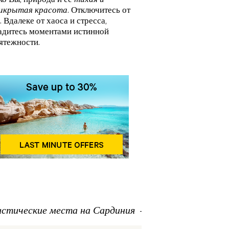
ко Вы, природа и ее
тихая и
икрытая красота
. Отключитесь от
. Вдалеке от хаоса и стресса,
адитесь моментами истинной
ятежности.
истические места на Сардиния