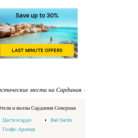
истические места на Сардиния
Oтели и виллы Сардиния Северная
Цастелсардо
Bari Sardo
Голфо Аранци