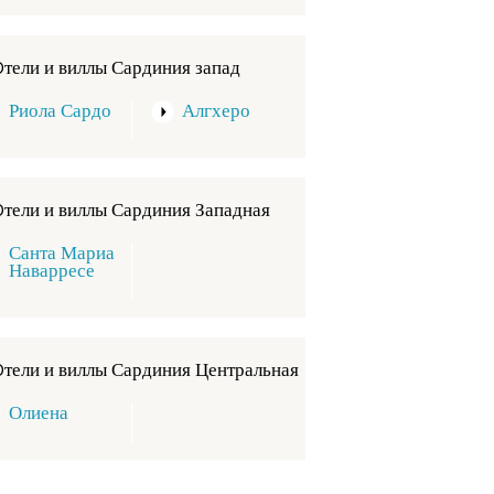
Oтели и виллы Сардиния запад
Риола Сардо
Алгхеро
Oтели и виллы Сардиния Западная
Санта Мариа
Наварресе
Oтели и виллы Сардиния Центральная
Олиена