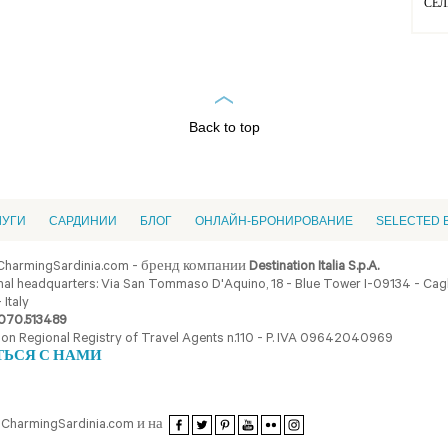
СЕЛ
Back to top
ЛУГИ
CАРДИНИИ
БЛОГ
ОНЛАЙН-БРОНИРОВАНИЕ
SELECTED 
CharmingSardinia.com - бренд компании
Destination Italia S.p.A.
al headquarters: Via San Tommaso D'Aquino, 18 - Blue Tower I-09134 - Cagli
 Italy
070.513489
ion Regional Registry of Travel Agents n.110 - P. IVA 09642040969
ТЬСЯ С НАМИ
CharmingSardinia.com и на