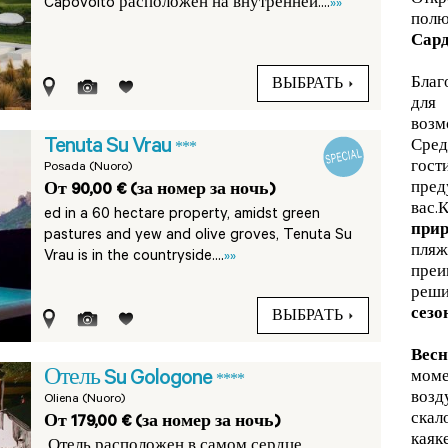
Откр
Capovolto расположен на внутренней....
»»
пол
Сар
Благ
ВЫБРАТЬ
для
воз
Tenuta Su Vrau
***
Сред
гос
Posada (Nuoro)
пре
От 90,00 € (за номер за ночь)
вас
ed in a 60 hectare property, amidst green
при
pastures and yew and olive groves, Tenuta Su
пля
Vrau is in the countryside....
»»
преи
реш
сезо
ВЫБРАТЬ
Вес
Отель Su Gologone
моме
****
воз
Oliena (Nuoro)
скал
От 179,00 € (за номер за ночь)
каяк
Отель расположен в самом сердце