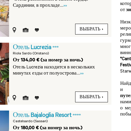
кото
Сардинии, в прохладе....
»»
от
з
Низ
меро
ВЫБРАТЬ
рели
гур
Отель Lucrezia
мно
***
винн
Riola Sardo (Oristano)
"Can
От 134,00 € (за номер за ночь)
Festi
Отель Lucrezia находится в нескольких
Starw
минутах езды от полуострова....
»»
Найд
путе
ВЫБРАТЬ
нами
о ме
побы
Отель Bajaloglia Resort
****
Castelsardo (Sassari)
От 180,00 € (за номер за ночь)