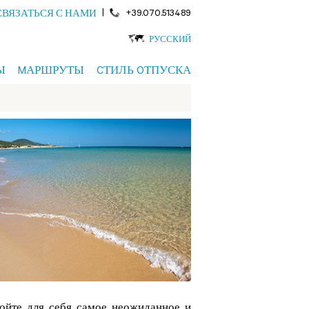
|
+39.070.513489
СВЯЗАТЬСЯ С НАМИ
РУССКИЙ
Ы
MАРШРУТЫ
CТИЛЬ OТПУСКА