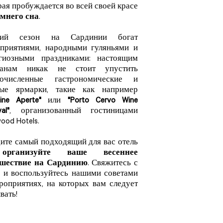
рая пробуждается во всей своей красе
имнего сна
.
кий сезон на Сардинии богат
приятиями, народными гуляньями и
гиозными праздниками: настоящим
манам никак не стоит упустить
гочисленные гастрономические и
ые ярмарки, такие как например
tine Aperte"
или
"Porto Cervo Wine
val"
, организованный гостиницами
ood Hotels.
ите самый подходящий для вас отель
и
организуйте ваше весеннее
шествие на Сардинию
. Свяжитесь с
 и воспользуйтесь нашими советами
роприятиях, на которых вам следует
вать!