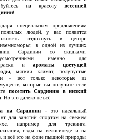
ойте для себя самое неожиданное и
юбуйтесь на красоту
весенней
динии
!
одаря специальным предложениям
 пожилых людей, у вас появится
можность отдохнуть в центре
иземноморья, в одной из лучших
тиниц Сардинии со скидками,
дусмотренными именно для
.Краски и
ароматы цветущей
роды
, мягкий климат, полупустые
жи – вот только некоторые из
муществ, которые вы получите если
ите
посетить Сардинию в низкий
н
. Но это далеко не всё.
на на Сардинии
– это идеальный
нт для занятий спортом на свежем
духе, например для трекинга,
олазания, езды на велосипеде и на
е, и всё это на фоне пышной природы,