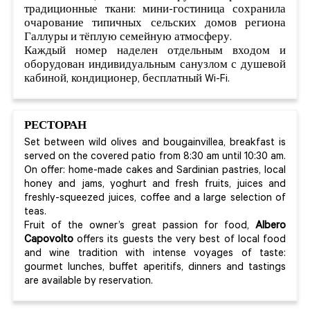
традиционные ткани: мини-гостиница сохранила
очарование типичных сельских домов региона
Галлуры и тёплую семейную атмосферу.
Каждый номер наделен отдельным входом и
оборудован индивидуальным санузлом с душевой
кабиной, кондиционер, бесплатный Wi-Fi.
РЕСТОРАН
Set between wild olives and bougainvillea, breakfast is
served on the covered patio from 8:30 am until 10:30 am.
On offer: home-made cakes and Sardinian pastries, local
honey and jams, yoghurt and fresh fruits, juices and
freshly-squeezed juices, coffee and a large selection of
teas.
Fruit of the owner’s great passion for food,
Albero
Capovolto
offers its guests the very best of local food
and wine tradition with intense voyages of taste:
gourmet lunches, buffet aperitifs, dinners and tastings
are available by reservation.