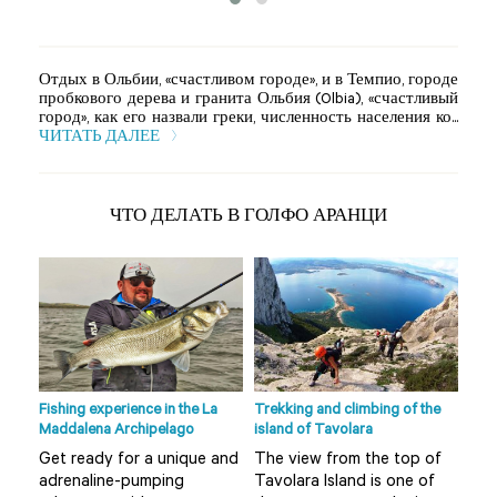
Отдых в Ольбии, «счастливом городе», и в Темпио, городе
пробкового дерева и гранита Ольбия (Olbia), «счастливый
город», как его назвали греки, численность населения ко...
ЧИТАТЬ ДАЛЕЕ
ЧТО ДЕЛАТЬ В ГОЛФО АРАНЦИ
Fishing experience in the La
Trekking and climbing of the
Ape 
Maddalena Archipelago
island of Tavolara
r
Do 
Get ready for a unique and
The view from the top of
Olb
adrenaline-pumping
Tavolara Island is one of
 not
alt