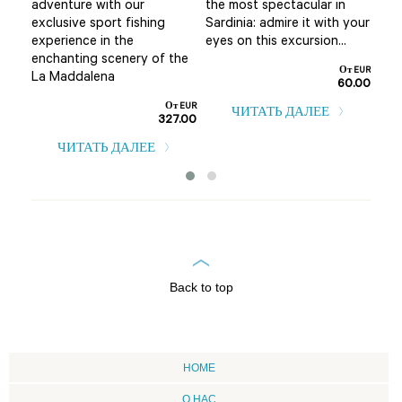
adventure with our
the most spectacular in
mis
exclusive sport fishing
Sardinia: admire it with your
..
boa
experience in the
eyes on this excursion...
т EUR
enchanting scenery of the
0.00
От EUR
La Maddalena
60.00
От EUR
ЧИТАТЬ ДАЛЕЕ
327.00
ЧИТАТЬ ДАЛЕЕ
Back to top
HOME
О НАС