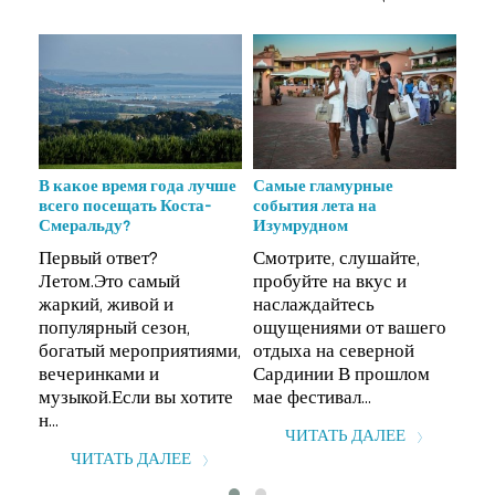
бии
В какое время года лучше
Самые гламурные
Пл
всего посещать Коста-
события лета на
Кал
.
Смеральду?
Изумрудном
Ла
Первый ответ?
Смотрите, слушайте,
(Ar
Летом.Это самый
пробуйте на вкус и
Mad
жаркий, живой и
наслаждайтесь
ра
популярный сезон,
ощущениями от вашего
сев
богатый мероприятиями,
отдыха на северной
Сар
вечеринками и
Сардинии В прошлом
мно
музыкой.Если вы хотите
мае фестивал...
н...
ЧИТАТЬ ДАЛЕЕ
ЧИТАТЬ ДАЛЕЕ