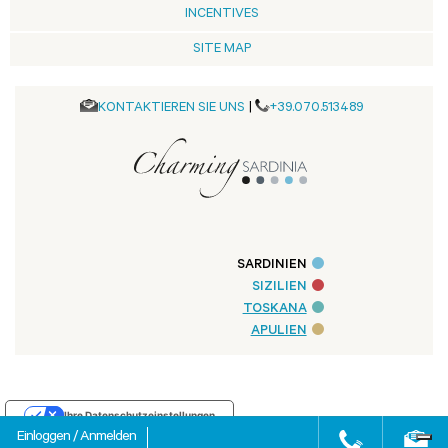
INCENTIVES
SITE MAP
KONTAKTIEREN SIE UNS
|
+39.070.513489
SARDINIEN
SIZILIEN
TOSKANA
APULIEN
Ihre Datenschutzeinstellungen
Einloggen
/
Anmelden
Hinweis bei Erhebung