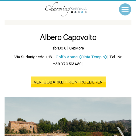
Albero Capovolto
ab:
190 €
|
Get More
Via Sudunigheddu, 13 -
Golfo Aranci (Olbia Tempio)
|
Tel.-Nr.
+39.070.513489
|
VERFÜGBARKEIT KONTROLLIEREN