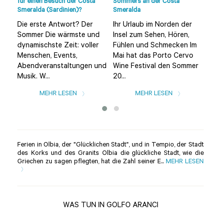
für einen Besuch der Costa
Sommers an der Costa
Sme
Smeralda (Sardinien)?
Smeralda
Umg
Die erste Antwort? Der
Ihr Urlaub im Norden der
Die
Sommer Die wärmste und
Insel zum Sehen, Hören,
(ei
dynamischste Zeit: voller
Fühlen und Schmecken Im
von
Menschen, Events,
Mai hat das Porto Cervo
ein
Abendveranstaltungen und
Wine Festival den Sommer
Str
Musik. W...
20...
MEHR LESEN
MEHR LESEN
Ferien in Olbia, der "Glücklichen Stadt", und in Tempio, der Stadt
des Korks und des Granits Olbia die glückliche Stadt, wie die
Griechen zu sagen pflegten, hat die Zahl seiner E...
MEHR LESEN
WAS TUN IN GOLFO ARANCI