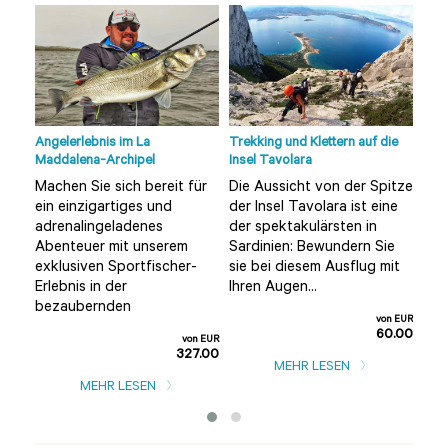
Angelerlebnis im La
Trekking und Klettern auf die
Tour
Maddalena-Archipel
Insel Tavolara
Olbi
Machen Sie sich bereit für
Die Aussicht von der Spitze
Möc
ein einzigartiges und
der Insel Tavolara ist eine
unt
adrenalingeladenes
der spektakulärsten in
alt
Sie
Abenteuer mit unserem
Sardinien: Bewundern Sie
ent
e
exklusiven Sportfischer-
sie bei diesem Ausflug mit
als
Erlebnis in der
Ihren Augen...
Tour
bezaubernden
n EUR
von EUR
0.00
60.00
von EUR
327.00
MEHR LESEN
MEHR LESEN