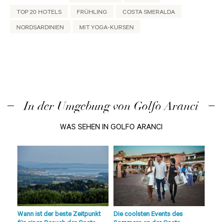
TOP 20 HOTELS
FRÜHLING
COSTA SMERALDA
NORDSARDINIEN
MIT YOGA-KURSEN
In der Umgebung von Golfo Aranci
WAS SEHEN IN GOLFO ARANCI
die
lle
Wann ist der beste Zeitpunkt
Die coolsten Events des
Strä
der