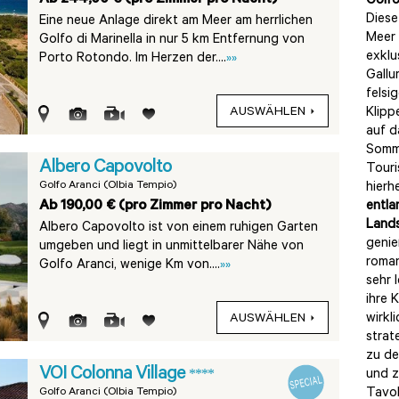
Golfo
Diese
Eine neue Anlage direkt am Meer am herrlichen
Meer
Golfo di Marinella in nur 5 km Entfernung von
exklu
Porto Rotondo. Im Herzen der....
»»
Gallu
felsi
AUSWÄHLEN
Klipp
auf d
Somme
Albero Capovolto
Touri
Golfo Aranci (Olbia Tempio)
hierh
Ab 190,00 € (pro Zimmer pro Nacht)
entla
Land
Albero Capovolto ist von einem ruhigen Garten
genie
umgeben und liegt in unmittelbarer Nähe von
roman
Golfo Aranci, wenige Km von....
»»
sehr 
ihre 
wirkl
AUSWÄHLEN
strat
zu de
VOI Colonna Village
****
und z
Golfo Aranci (Olbia Tempio)
Tavol