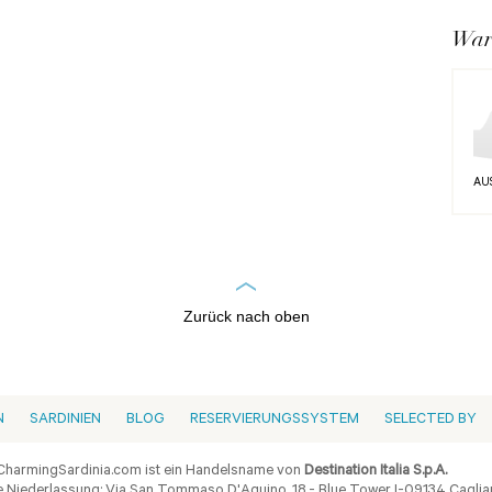
War
AU
Zurück nach oben
N
SARDINIEN
BLOG
RESERVIERUNGSSYSTEM
SELECTED BY
harmingSardinia.com ist ein Handelsname von
Destination Italia S.p.A.
 Niederlassung: Via San Tommaso D'Aquino, 18 - Blue Tower I-09134 Cagliar