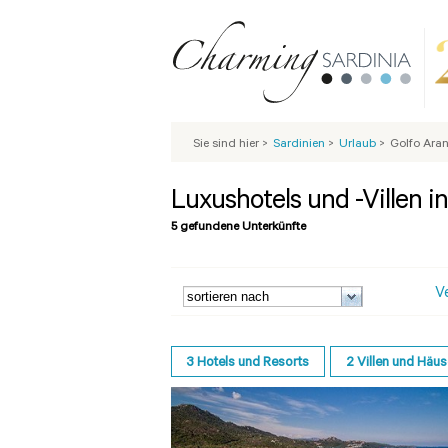
Sie sind hier
>
Sardinien
>
Urlaub
>
Golfo Aran
Luxushotels und -Villen i
5 gefundene Unterkünfte
V
3
Hotels und Resorts
2
Villen und Häus