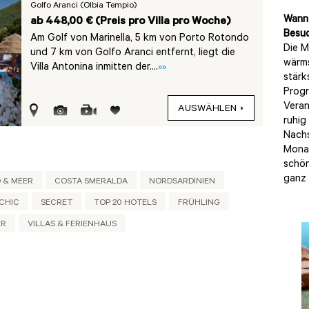
Golfo Aranci (Olbia Tempio)
Wann 
ab 448,00 € (Preis pro Villa pro Woche)
Besuc
Am Golf von Marinella, 5 km von Porto Rotondo
Die M
und 7 km von Golfo Aranci entfernt, liegt die
wärms
Villa Antonina inmitten der....
»»
stärk
Progr
Veran
AUSWÄHLEN
ruhig
Nachs
Monat
schön
ganz 
 & MEER
COSTA SMERALDA
NORDSARDINIEN
CHIC
SECRET
TOP 20 HOTELS
FRÜHLING
ER
VILLAS & FERIENHAUS