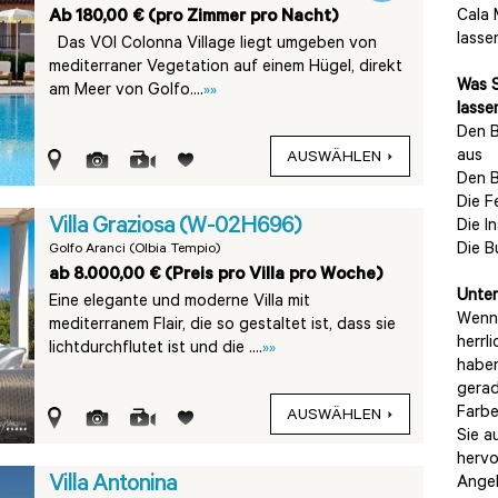
Ab 180,00 € (pro Zimmer pro Nacht)
Cala 
lassen
Das VOI Colonna Village liegt umgeben von
mediterraner Vegetation auf einem Hügel, direkt
Was S
am Meer von Golfo....
»»
lasse
Den B
aus
AUSWÄHLEN
Den B
Die F
Villa Graziosa (W-02H696)
Die I
Die B
Golfo Aranci (Olbia Tempio)
ab 8.000,00 € (Preis pro Villa pro Woche)
Unter
Eine elegante und moderne Villa mit
Wenn 
mediterranem Flair, die so gestaltet ist, dass sie
herrl
lichtdurchflutet ist und die ....
»»
haben
gerad
Farbe
AUSWÄHLEN
Sie a
hervo
Villa Antonina
Angeb