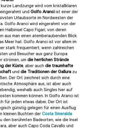
 Aranci
 kurze Landzunge wird vom kristallklaren
 eingerahmt und
Golfo Aranci
ist einer der
sivsten Urlaubsorte im Nordwesten der
ra. Golfo Aranci wird eingerahmt von der
gen Halbinsel Capo Figari, von deren
en aus man einen atemberaubenden Blick
as Meer hat. Golfo Aranci ist vor allem im
r stark frequentiert, wenn zahlreichen
sten und Besucher aus ganz Europa
er strömen, um
die herrlichen Strände
ng der Küste
, aber auch
die traumhafte
schaft
und
die Traditionen der Gallura
zu
ßen. Der Ort zeichnet sich durch eine
tische Atmosphäre aus, ist aber auch
lebendig, weshalb auch Singles hier auf
Kosten kommen können. In Golfo Aranci ist
ich für jeden etwas dabei. Der Ort ist
egisch günstig gelegen für einen Ausflug
n kleinen Buchten der
Costa Smeralda
u den berühmten Badeorten, wie die Insel
ara, aber auch Capo Coda Cavallo und