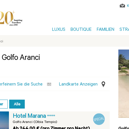
LUXUS
BOUTIQUE
FAMILIEN
STR
ci
n Golfo Aranci
erfeinern Sie die Suche
Landkarte Anzeigen
er
Alle
Hotel Marana
****
Golfo Aranci (Olbia Tempio)
Ab 244,00 € (pro Zimmer pro Nacht)