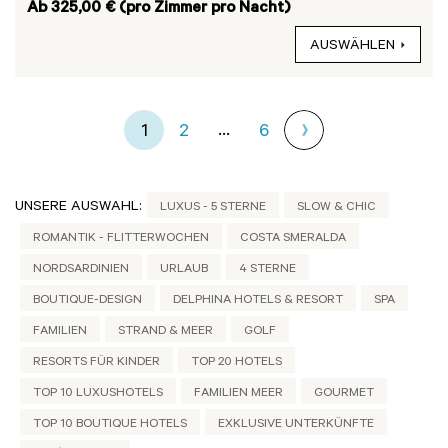
Ab 325,00 € (pro Zimmer pro Nacht)
AUSWÄHLEN
...
1
2
6
UNSERE AUSWAHL:
LUXUS - 5 STERNE
SLOW & CHIC
ROMANTIK - FLITTERWOCHEN
COSTA SMERALDA
NORDSARDINIEN
URLAUB
4 STERNE
BOUTIQUE-DESIGN
DELPHINA HOTELS & RESORT
SPA
FAMILIEN
STRAND & MEER
GOLF
RESORTS FÜR KINDER
TOP 20 HOTELS
TOP 10 LUXUSHOTELS
FAMILIEN MEER
GOURMET
TOP 10 BOUTIQUE HOTELS
EXKLUSIVE UNTERKÜNFTE