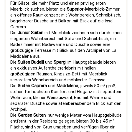
Für Gäste, die mehr Platz und einen privilegierten
Meerblick suchen, bieten die
Superior
-
Meerblick
-Zimmer
ein offenes Raumkonzept mit Wohnbereich, Schreibtisch,
begehbarer Dusche und Balkon mit Blick auf die Insel
Caprera.
Die
Junior
Suiten
mit Meerblick zeichnen sich durch einen
eleganten Wohnbereich mit Sofa und Schreibtisch, ein
Badezimmer mit Badewanne und Dusche sowie eine
großzügige Terrasse mit Blick auf den Archipel von La
Maddalena aus.
Die
Suiten
Budelli
und
Spargi
im Hauptgebäude bieten
ein exklusives Aufenthaltserlebnis mit hellen,
großzügigen Räumen, Kingsize-Bett mit Meerblick,
separatem Wohnbereich und möblierter Terrasse.
Die
Suiten
Caprera
und
Maddalena
, jeweils 50 m² groß,
stehen für höchsten Komfort und Eleganz mit separatem
Wohnraum, kleiner Weinauswahl, Bad mit Wanne und
separater Dusche sowie atemberaubendem Blick auf den
Archipel.
Die
Garden
Suiten
, nur wenige Meter vom Hauptgebäude
entfernt in der Residenz gelegen, bieten 30 bis 45 m²
Fläche, sind von Grün umgeben und verfügen über ein