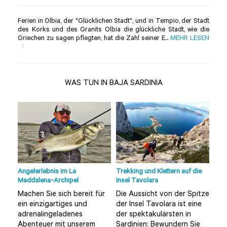
Ferien in Olbia, der "Glücklichen Stadt", und in Tempio, der Stadt
des Korks und des Granits Olbia die glückliche Stadt, wie die
Griechen zu sagen pflegten, hat die Zahl seiner E...
MEHR LESEN
WAS TUN IN BAJA SARDINIA
Angelerlebnis im La
Trekking und Klettern auf die
Tour
Maddalena-Archipel
Insel Tavolara
Olbi
Machen Sie sich bereit für
Die Aussicht von der Spitze
Möc
ein einzigartiges und
der Insel Tavolara ist eine
unt
adrenalingeladenes
der spektakulärsten in
alt
Sie
Abenteuer mit unserem
Sardinien: Bewundern Sie
ent