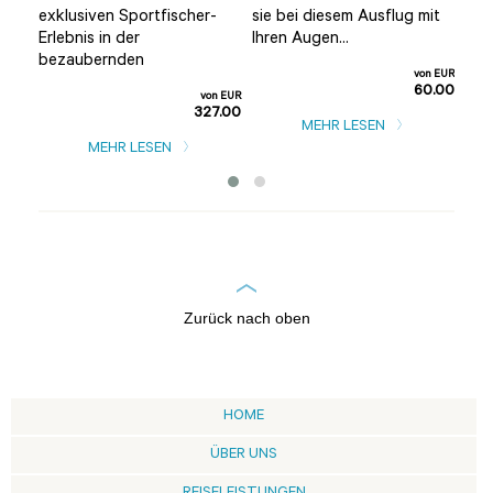
e
exklusiven Sportfischer-
sie bei diesem Ausflug mit
als
Erlebnis in der
Ihren Augen...
Tour
bezaubernden
n EUR
von EUR
0.00
60.00
von EUR
327.00
MEHR LESEN
MEHR LESEN
Zurück nach oben
HOME
ÜBER UNS