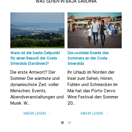
WAS SEHEN IN BAJA SARDINIA
die
lle
Wann ist der beste Zeitpunkt
Die coolsten Events des
Strä
der
für einen Besuch der Costa
Sommers an der Costa
Sme
Smeralda (Sardinien)?
Smeralda
Umg
Die erste Antwort? Der
Ihr Urlaub im Norden der
Die
Sommer Die wärmste und
Insel zum Sehen, Hören,
(ei
dynamischste Zeit: voller
Fühlen und Schmecken Im
von
Menschen, Events,
Mai hat das Porto Cervo
ein
Abendveranstaltungen und
Wine Festival den Sommer
Str
Musik. W...
20...
MEHR LESEN
MEHR LESEN