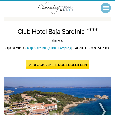
****
Club Hotel Baja Sardinia
ab:
175 €
Baja Sardinia -
Baja Sardinia (Olbia Tempio)
|
Tel.-Nr. +39.070.513489
|
VERFÜGBARKEIT KONTROLLIEREN