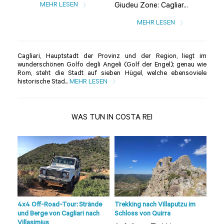
MEHR LESEN
Giudeu Zone: Cagliar...
MEHR LESEN
Cagliari, Hauptstadt der Provinz und der Region, liegt im
wunderschönen Golfo degli Angeli (Golf der Engel); genau wie
Rom, steht die Stadt auf sieben Hügel, welche ebensoviele
historische Stad...
MEHR LESEN
WAS TUN IN COSTA REI
4x4 Off-Road-Tour: Strände
Trekking nach Villaputzu im
Wan
und Berge von Cagliari nach
Schloss von Quirra
Sett
Villasimius