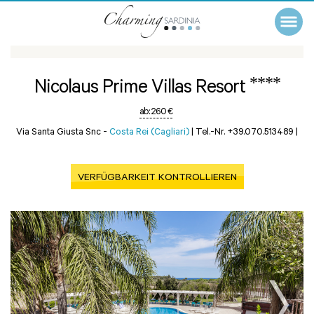
****
Nicolaus Prime Villas Resort
ab:
260 €
Via Santa Giusta Snc -
Costa Rei (Cagliari)
|
Tel.-Nr. +39.070.513489
|
VERFÜGBARKEIT KONTROLLIEREN