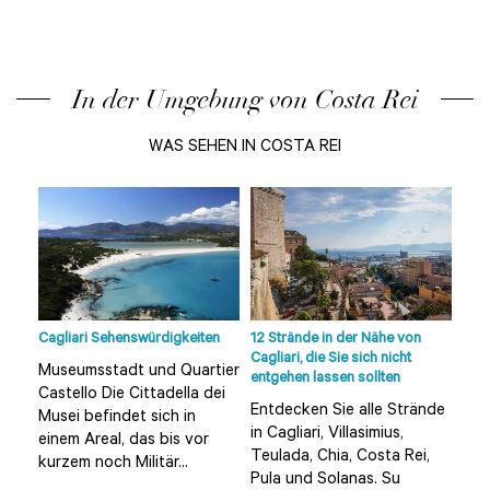
In der Umgebung von Costa Rei
WAS SEHEN IN COSTA REI
Cagliari Sehenswürdigkeiten
12 Strände in der Nähe von
Cagl
Cagliari, die Sie sich nicht
Museumsstadt und Quartier
Mus
entgehen lassen sollten
Castello Die Cittadella dei
Cas
nde
Entdecken Sie alle Strände
Musei befindet sich in
Mus
in Cagliari, Villasimius,
einem Areal, das bis vor
ein
,
Teulada, Chia, Costa Rei,
kurzem noch Militär...
kurz
Pula und Solanas. Su