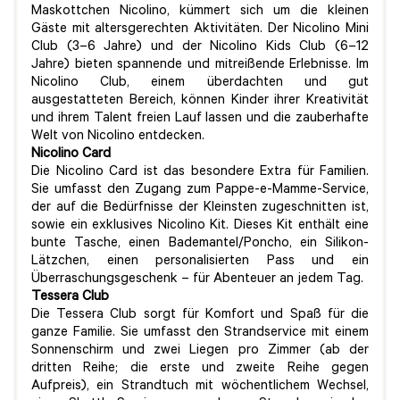
Maskottchen Nicolino, kümmert sich um die kleinen
Gäste mit altersgerechten Aktivitäten. Der Nicolino Mini
Club (3–6 Jahre) und der Nicolino Kids Club (6–12
Jahre) bieten spannende und mitreißende Erlebnisse. Im
Nicolino Club, einem überdachten und gut
ausgestatteten Bereich, können Kinder ihrer Kreativität
und ihrem Talent freien Lauf lassen und die zauberhafte
Welt von Nicolino entdecken.
Nicolino Card
Die Nicolino Card ist das besondere Extra für Familien.
Sie umfasst den Zugang zum Pappe-e-Mamme-Service,
der auf die Bedürfnisse der Kleinsten zugeschnitten ist,
sowie ein exklusives Nicolino Kit. Dieses Kit enthält eine
bunte Tasche, einen Bademantel/Poncho, ein Silikon-
Lätzchen, einen personalisierten Pass und ein
Überraschungsgeschenk – für Abenteuer an jedem Tag.
Tessera Club
Die Tessera Club sorgt für Komfort und Spaß für die
ganze Familie. Sie umfasst den Strandservice mit einem
Sonnenschirm und zwei Liegen pro Zimmer (ab der
dritten Reihe; die erste und zweite Reihe gegen
Aufpreis), ein Strandtuch mit wöchentlichem Wechsel,