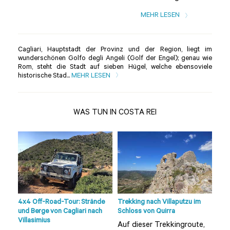
MEHR LESEN
Cagliari, Hauptstadt der Provinz und der Region, liegt im
wunderschönen Golfo degli Angeli (Golf der Engel); genau wie
Rom, steht die Stadt auf sieben Hügel, welche ebensoviele
historische Stad...
MEHR LESEN
WAS TUN IN COSTA REI
4x4 Off-Road-Tour: Strände
Trekking nach Villaputzu im
Wan
und Berge von Cagliari nach
Schloss von Quirra
Sett
Villasimius
Auf dieser Trekkingroute,
Wen