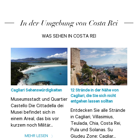
In der Umgebung von Costa Rei
WAS SEHEN IN COSTA REI
Cagliari Sehenswürdigkeiten
12 Strände in der Nähe von
Cagl
Cagliari, die Sie sich nicht
Museumsstadt und Quartier
Mus
entgehen lassen sollten
Castello Die Cittadella dei
Cas
nde
Entdecken Sie alle Strände
Musei befindet sich in
Mus
in Cagliari, Villasimius,
einem Areal, das bis vor
ein
,
Teulada, Chia, Costa Rei,
kurzem noch Militär...
kurz
Pula und Solanas. Su
MEHR LESEN
Giudeu Zone: Cagliar...