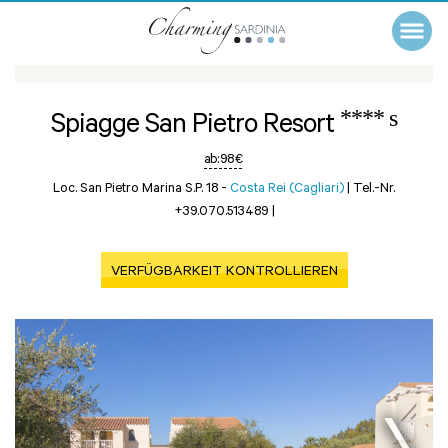
**** s
Spiagge San Pietro Resort
ab:
98 €
Loc. San Pietro Marina S.P. 18 -
Costa Rei (Cagliari)
|
Tel.-Nr.
+39.070.513489
|
VERFÜGBARKEIT KONTROLLIEREN