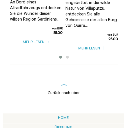
An Bord eines
eingebettet in die wilde
Wan
Allradfahrzeugs entdecken
Natur von Villaputzu,
bet
Sie die Wunder dieser
igen
entdecken Sie alle
Nat
wilden Region Sardiniens...
Geheimnisse der alten Burg
Gra
von Quirra...
Wal
von EUR
Vor
55.00
von EUR
25.00
n EUR
MEHR LESEN
5.00
MEHR LESEN
Zurück nach oben
HOME