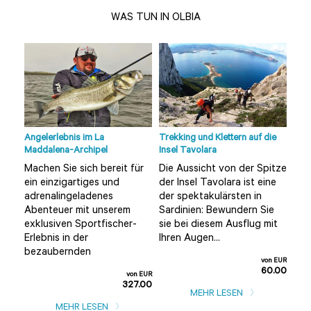
WAS TUN IN OLBIA
Angelerlebnis im La
Trekking und Klettern auf die
Tour
Maddalena-Archipel
Insel Tavolara
Olbi
Machen Sie sich bereit für
Die Aussicht von der Spitze
Möc
ein einzigartiges und
der Insel Tavolara ist eine
unt
adrenalingeladenes
der spektakulärsten in
alt
Sie
Abenteuer mit unserem
Sardinien: Bewundern Sie
ent
e
exklusiven Sportfischer-
sie bei diesem Ausflug mit
als
Erlebnis in der
Ihren Augen...
Tour
bezaubernden
n EUR
von EUR
0.00
60.00
von EUR
327.00
MEHR LESEN
MEHR LESEN