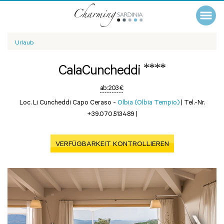
Urlaub
****
CalaCuncheddi
ab:
203 €
Loc. Li Cuncheddi Capo Ceraso -
Olbia (Olbia Tempio)
|
Tel.-Nr.
+39.070.513489
|
VERFÜGBARKEIT KONTROLLIEREN