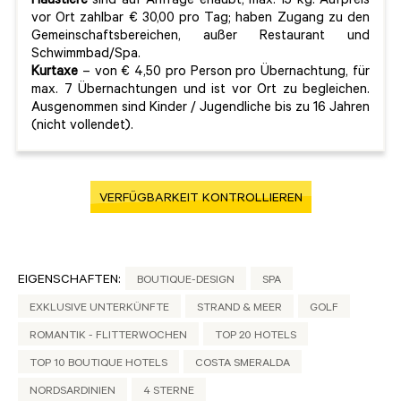
Haustiere
sind auf Anfrage erlaubt, max. 15 kg: Aufpreis
vor Ort zahlbar € 30,00 pro Tag; haben Zugang zu den
Gemeinschaftsbereichen, außer Restaurant und
Schwimmbad/Spa.
Kurtaxe
– von € 4,50 pro Person pro Übernachtung, für
max. 7 Übernachtungen und ist vor Ort zu begleichen.
Ausgenommen sind Kinder / Jugendliche bis zu 16 Jahren
(nicht vollendet).
VERFÜGBARKEIT KONTROLLIEREN
EIGENSCHAFTEN:
BOUTIQUE-DESIGN
SPA
EXKLUSIVE UNTERKÜNFTE
STRAND & MEER
GOLF
ROMANTIK - FLITTERWOCHEN
TOP 20 HOTELS
TOP 10 BOUTIQUE HOTELS
COSTA SMERALDA
NORDSARDINIEN
4 STERNE