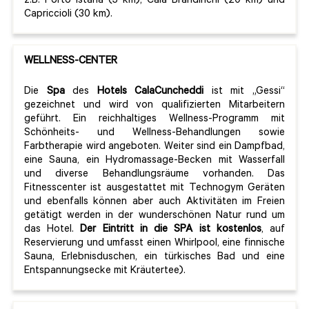
z.B. Porto Istana (5 km), Cala Brandinchi (20 km) und
Capriccioli (30 km).
WELLNESS-CENTER
Die
Spa
des
Hotels CalaCuncheddi
ist mit „Gessi“
gezeichnet und wird von qualifizierten Mitarbeitern
geführt. Ein reichhaltiges Wellness-Programm mit
Schönheits- und Wellness-Behandlungen sowie
Farbtherapie wird angeboten. Weiter sind ein Dampfbad,
eine Sauna, ein Hydromassage-Becken mit Wasserfall
und diverse Behandlungsräume vorhanden. Das
Fitnesscenter ist ausgestattet mit Technogym Geräten
und ebenfalls können aber auch Aktivitäten im Freien
getätigt werden in der wunderschönen Natur rund um
das Hotel.
Der Eintritt in die SPA ist kostenlos
, auf
Reservierung und umfasst einen Whirlpool, eine finnische
Sauna, Erlebnisduschen, ein türkisches Bad und eine
Entspannungsecke mit Kräutertee).