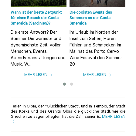
lle
Wann ist der beste Zeitpunkt
Die coolsten Events des
Strä
der
für einen Besuch der Costa
Sommers an der Costa
Sme
Smeralda (Sardinien)?
Smeralda
Umg
Die erste Antwort? Der
Ihr Urlaub im Norden der
Die
Sommer Die wärmste und
Insel zum Sehen, Hören,
(ei
dynamischste Zeit: voller
Fühlen und Schmecken Im
von
Menschen, Events,
Mai hat das Porto Cervo
ein
Abendveranstaltungen und
Wine Festival den Sommer
Str
Musik. W...
20...
MEHR LESEN
MEHR LESEN
Ferien in Olbia, der "Glücklichen Stadt", und in Tempio, der Stadt
des Korks und des Granits Olbia die glückliche Stadt, wie die
Griechen zu sagen pflegten, hat die Zahl seiner E...
MEHR LESEN