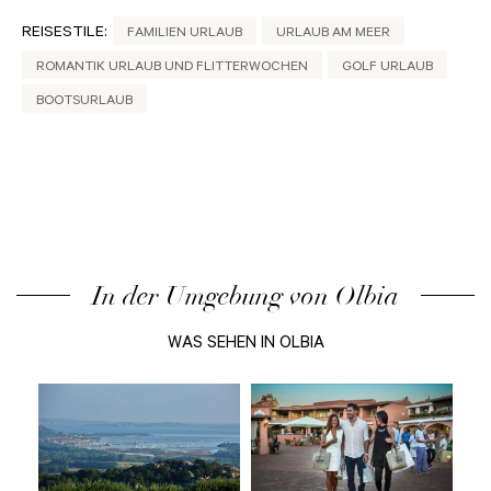
REISESTILE:
FAMILIEN URLAUB
URLAUB AM MEER
ROMANTIK URLAUB UND FLITTERWOCHEN
GOLF URLAUB
BOOTSURLAUB
In der Umgebung von Olbia
WAS SEHEN IN OLBIA
die