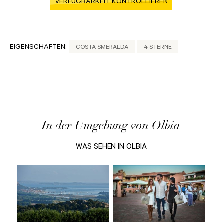
VERFÜGBARKEIT KONTROLLIEREN
EIGENSCHAFTEN:
COSTA SMERALDA
4 STERNE
In der Umgebung von Olbia
WAS SEHEN IN OLBIA
die
lle