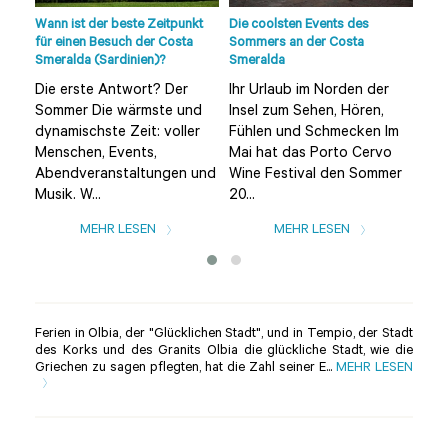
Wann ist der beste Zeitpunkt
Die coolsten Events des
Strä
der
für einen Besuch der Costa
Sommers an der Costa
Sme
Smeralda (Sardinien)?
Smeralda
Umg
Die erste Antwort? Der
Ihr Urlaub im Norden der
Die
Sommer Die wärmste und
Insel zum Sehen, Hören,
(ei
dynamischste Zeit: voller
Fühlen und Schmecken Im
von
Menschen, Events,
Mai hat das Porto Cervo
ein
Abendveranstaltungen und
Wine Festival den Sommer
Str
Musik. W...
20...
MEHR LESEN
MEHR LESEN
Ferien in Olbia, der "Glücklichen Stadt", und in Tempio, der Stadt
des Korks und des Granits Olbia die glückliche Stadt, wie die
Griechen zu sagen pflegten, hat die Zahl seiner E...
MEHR LESEN