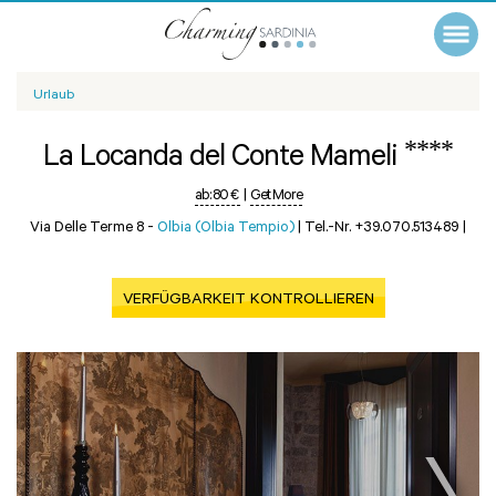
Urlaub
****
La Locanda del Conte Mameli
ab:
80 €
|
Get More
Via Delle Terme 8 -
Olbia (Olbia Tempio)
|
Tel.-Nr. +39.070.513489
|
VERFÜGBARKEIT KONTROLLIEREN