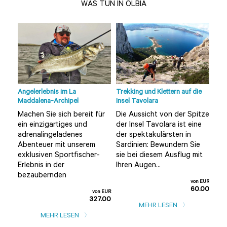
WAS TUN IN OLBIA
Angelerlebnis im La
Trekking und Klettern auf die
Tour
Maddalena-Archipel
Insel Tavolara
Olbi
Machen Sie sich bereit für
Die Aussicht von der Spitze
Möc
ein einzigartiges und
der Insel Tavolara ist eine
unt
adrenalingeladenes
der spektakulärsten in
alt
Sie
Abenteuer mit unserem
Sardinien: Bewundern Sie
ent
e
exklusiven Sportfischer-
sie bei diesem Ausflug mit
als
Erlebnis in der
Ihren Augen...
Tour
bezaubernden
n EUR
von EUR
0.00
60.00
von EUR
327.00
MEHR LESEN
MEHR LESEN