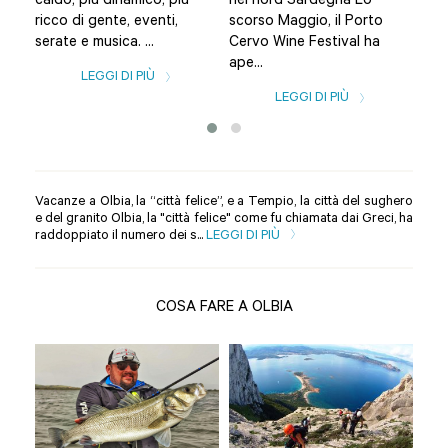
caldo, più dinamico, più
nel nord Sardegna Lo
Olb
ricco di gente, eventi,
scorso Maggio, il Porto
una
serate e musica. ...
Cervo Wine Festival ha
spia
ape...
LEGGI DI PIÙ
LEGGI DI PIÙ
Vacanze a Olbia, la “città felice”, e a Tempio, la città del sughero
e del granito Olbia, la "città felice" come fu chiamata dai Greci, ha
raddoppiato il numero dei s...
LEGGI DI PIÙ
COSA FARE A OLBIA