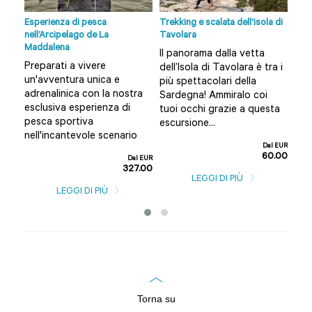
lbia
Esperienza di pesca
Trekking e scalata dell'isola di
Tour
nell’Arcipelago de La
Tavolara
Vuoi
Maddalena
Il panorama dalla vetta
nte
Olb
Preparati a vivere
dell’Isola di Tavolara è tra i
n
e a
un'avventura unica e
più spettacolari della
per
adrenalinica con la nostra
Sardegna! Ammiralo coi
guid
esclusiva esperienza di
tuoi occhi grazie a questa
l EUR
pesca sportiva
escursione...
0.00
nell'incantevole scenario
Dal EUR
60.00
Dal EUR
327.00
LEGGI DI PIÙ
LEGGI DI PIÙ
Torna su