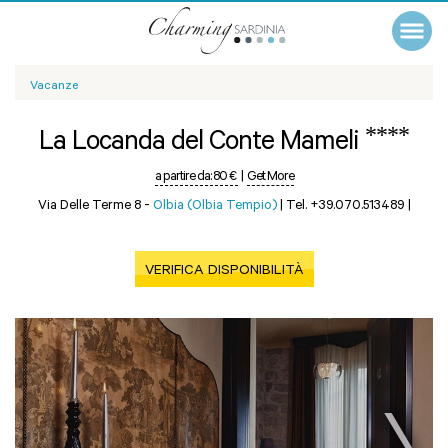
Vacanze
****
La Locanda del Conte Mameli
a partire da:
80 €
|
Get More
Via Delle Terme 8 -
Olbia (Olbia Tempio)
|
Tel. +39.070.513489
|
VERIFICA DISPONIBILITÀ