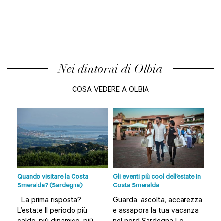
Nei dintorni di Olbia
COSA VEDERE A OLBIA
ito
Quando visitare la Costa
Gli eventi più cool dell’estate in
Spi
Smeralda? (Sardegna)
Costa Smeralda
e di
La prima risposta?
Guarda, ascolta, accarezza
L’a
L’estate Il periodo più
e assapora la tua vacanza
Bud