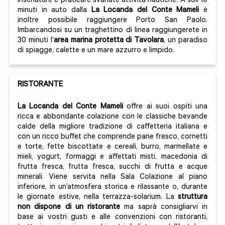
insenature e praticare svariate attività nautiche. A soli 10
minuti in auto dalla
La Locanda del Conte Mameli
è
inoltre possibile raggiungere Porto San Paolo.
Imbarcandosi su un traghettino di linea raggiungerete in
30 minuti l’
area marina protetta di Tavolara
, un paradiso
di spiagge, calette e un mare azzurro e limpido.
RISTORANTE
La Locanda del Conte Mameli
offre ai suoi ospiti una
ricca e abbondante colazione con le classiche bevande
calde della migliore tradizione di caffetteria italiana e
con un ricco buffet che comprende pane fresco, cornetti
e torte, fette biscottate e cereali, burro, marmellate e
mieli, yogurt, formaggi e affettati misti, macedonia di
frutta fresca, frutta fresca, succhi di frutta e acque
minerali. Viene servita nella Sala Colazione al piano
inferiore, in un’atmosfera storica e rilassante o, durante
le giornate estive, nella terrazza-solarium. La
struttura
non dispone di un ristorante
ma saprà consigliarvi in
base ai vostri gusti e alle convenzioni con ristoranti,