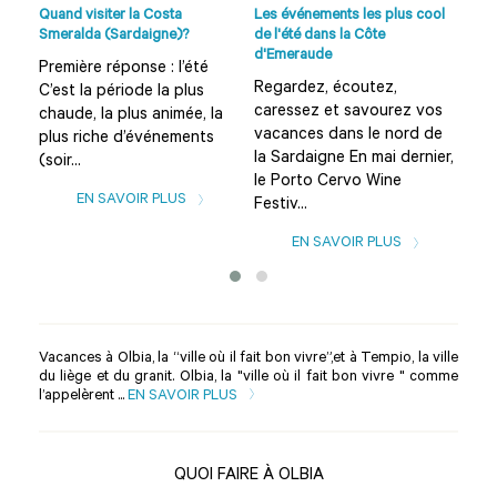
o...
Quand visiter la Costa
Les événements les plus cool
Plag
Smeralda (Sardaigne)?
de l'été dans la Côte
et s
d'Emeraude
Première réponse : l’été
Que
Regardez, écoutez,
C’est la période la plus
Sar
caressez et savourez vos
chaude, la plus animée, la
sug
vacances dans le nord de
plus riche d’événements
d’in
la Sardaigne En mai dernier,
(soir...
des
le Porto Cervo Wine
EN SAVOIR PLUS
Festiv...
EN SAVOIR PLUS
Vacances à Olbia, la “ville où il fait bon vivre”,et à Tempio, la ville
du liège et du granit. Olbia, la "ville où il fait bon vivre " comme
l’appelèrent ...
EN SAVOIR PLUS
QUOI FAIRE À OLBIA