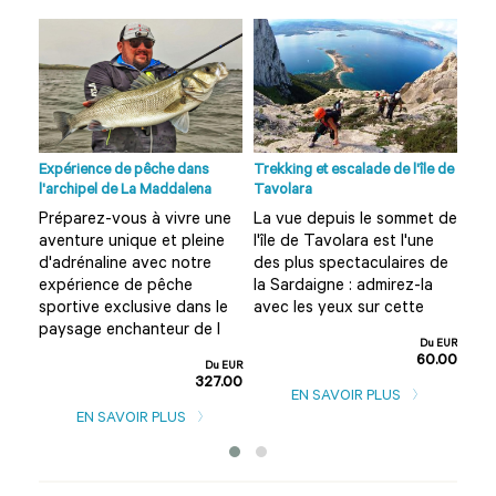
no à
Expérience de pêche dans
Trekking et escalade de l'île de
Visi
l'archipel de La Maddalena
Tavolara
Olbi
Préparez-vous à vivre une
La vue depuis le sommet de
Vou
aventure unique et pleine
l'île de Tavolara est l'une
Olb
?
d'adrénaline avec notre
des plus spectaculaires de
amu
expérience de pêche
la Sardaigne : admirez-la
Alo
rd
sportive exclusive dans le
avec les yeux sur cette
cet
paysage enchanteur de l
d'u
Du EUR
60.00
u EUR
Du EUR
0.00
327.00
EN SAVOIR PLUS
EN SAVOIR PLUS