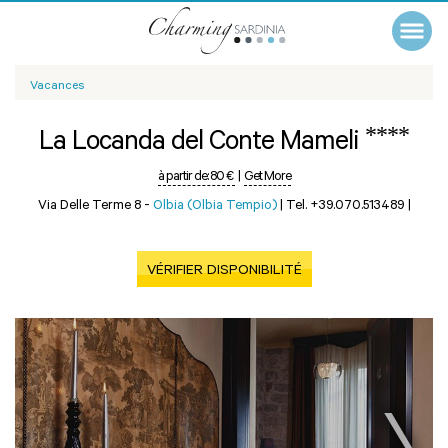
Vacances
****
La Locanda del Conte Mameli
à partir de:
80 €
|
Get More
Via Delle Terme 8 -
Olbia (Olbia Tempio)
|
Tel. +39.070.513489
|
VÉRIFIER DISPONIBILITÉ