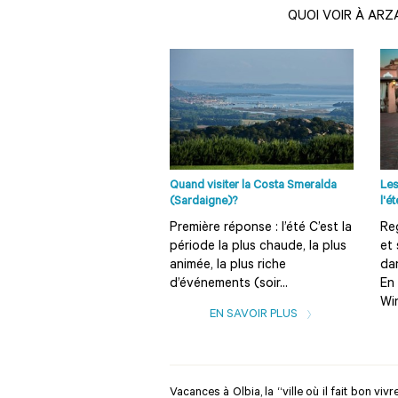
QUOI VOIR À AR
Quand visiter la Costa Smeralda
Les
(Sardaigne)?
l'é
Première réponse : l’été C’est la
Re
période la plus chaude, la plus
et
animée, la plus riche
dan
d’événements (soir...
En 
Win
EN SAVOIR PLUS
Vacances à Olbia, la “ville où il fait bon vivre