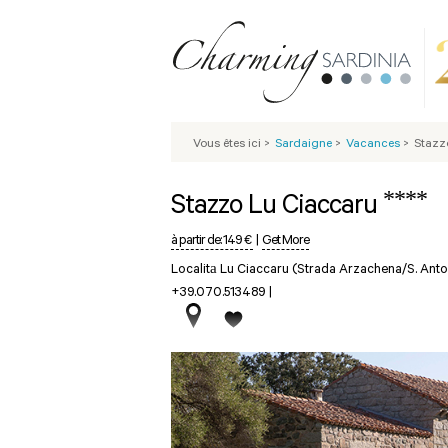
Vous êtes ici
>
Sardaigne
>
Vacances
>
Stazz
****
Stazzo Lu Ciaccaru
à partir de:
149 €
|
Get More
Localitа Lu Ciaccaru (Strada Arzachena/S. Anto
+39.070.513489
|