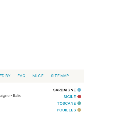
ED BY
FAQ
M.I.C.E.
SITE MAP
SARDAIGNE
igne - Italie
SICILE
TOSCANE
POUILLES