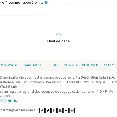
vivre " comme l’appelèrent ...
EN
Haut de page
ES VOYAGE
SARDAIGNE
BLOG
COMMENT RÉSERVER
SELECT
harmingSardinia.com est une marque appartenant à
Destination Italia S.p.A.
rationnel: Via San Tommaso D'Aquino, 18 - Torre Blu I-09134 Cagliari - Sarda
070.513489
lé au registre régional des agences de voyage et du tourisme n.110 - P. IVA
40969
TEZ NOUS
CharmingSardinia.com sur