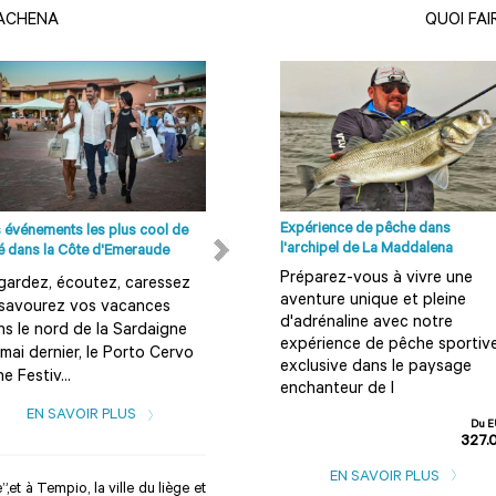
ZACHENA
QUOI FA
Expérience de pêche dans
 événements les plus cool de
Plages à Olbia, Costa Smeralda et
l'archipel de La Maddalena
té dans la Côte d'Emeraude
ses environs
Préparez-vous à vivre une
gardez, écoutez, caressez
Que faire et que voir en
aventure unique et pleine
 savourez vos vacances
Sardaigne? 50 pages de
d'adrénaline avec notre
s le nord de la Sardaigne
suggestions et d’informations
expérience de pêche sportiv
mai dernier, le Porto Cervo
utiles sur la destination.
exclusive dans le paysage
e Festiv...
Téléchargez...
enchanteur de l
EN SAVOIR PLUS
EN SAVOIR PLUS
Du E
327.
EN SAVOIR PLUS
”,et à Tempio, la ville du liège et