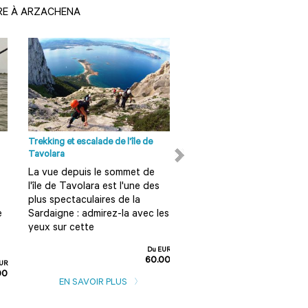
IRE À ARZACHENA
Sites Olbia-Tempio
San PantaleoAvec son
tourisme balnéaire, la
principale source de revenus
de ce petit village vient de sa
production d’o...
Trekking et escalade de l'île de
Visite avec en Ape Calessino
EN SAVOIR PLUS
Tavolara
Olbia
La vue depuis le sommet de
Voulez-vous découvrir Ol
l'île de Tavolara est l'une des
d'une manière amusante e
plus spectaculaires de la
alternative? Alors, ne ma
e
Sardaigne : admirez-la avec les
pas cette visite guidée à
yeux sur cette
d'un Ape Calessino...
Du EUR
60.00
UR
00
EN SAVOIR PLUS
EN SAVOIR PLUS