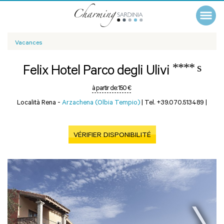
Vacances
**** s
Felix Hotel Parco degli Ulivi
à partir de:
150 €
Località Rena -
Arzachena (Olbia Tempio)
|
Tel. +39.070.513489
|
VÉRIFIER DISPONIBILITÉ