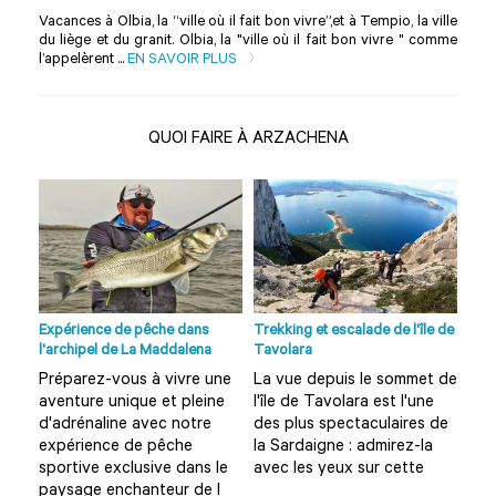
Vacances à Olbia, la “ville où il fait bon vivre”,et à Tempio, la ville
du liège et du granit. Olbia, la "ville où il fait bon vivre " comme
l’appelèrent ...
EN SAVOIR PLUS
QUOI FAIRE À ARZACHENA
no à
Expérience de pêche dans
Trekking et escalade de l'île de
Visi
l'archipel de La Maddalena
Tavolara
Olbi
Préparez-vous à vivre une
La vue depuis le sommet de
Vou
aventure unique et pleine
l'île de Tavolara est l'une
Olb
?
d'adrénaline avec notre
des plus spectaculaires de
amu
expérience de pêche
la Sardaigne : admirez-la
Alo
rd
sportive exclusive dans le
avec les yeux sur cette
cet
paysage enchanteur de l
d'u