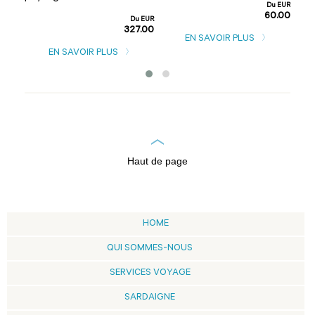
Du EUR
60.00
u EUR
Du EUR
0.00
327.00
EN SAVOIR PLUS
EN SAVOIR PLUS
Haut de page
HOME
QUI SOMMES-NOUS
SERVICES VOYAGE
SARDAIGNE