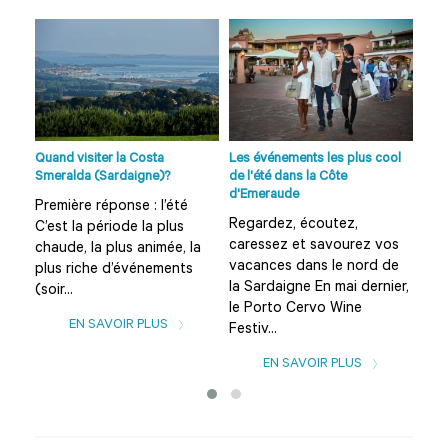
age
o...
Quand visiter la Costa
Les événements les plus cool
Plag
Smeralda (Sardaigne)?
de l'été dans la Côte
et s
d'Emeraude
Première réponse : l’été
Que
Regardez, écoutez,
C’est la période la plus
Sar
caressez et savourez vos
chaude, la plus animée, la
sug
vacances dans le nord de
plus riche d’événements
d’in
la Sardaigne En mai dernier,
(soir...
des
le Porto Cervo Wine
EN SAVOIR PLUS
Festiv...
EN SAVOIR PLUS