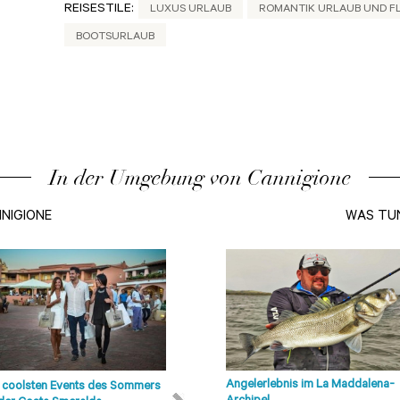
REISESTILE:
LUXUS URLAUB
ROMANTIK URLAUB UND F
BOOTSURLAUB
In der Umgebung von Cannigione
NNIGIONE
WAS TUN
Angelerlebnis im La Maddalena-
 coolsten Events des Sommers
Strände von Olbia, Costa Smeralda