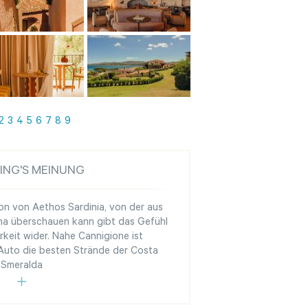
2
3
4
5
6
7
8
9
ING'S MEINUNG
on von Aethos Sardinia, von der aus
a überschauen kann gibt das Gefühl
rkeit wider. Nahe Cannigione ist
 Auto die besten Strände der Costa
Smeralda