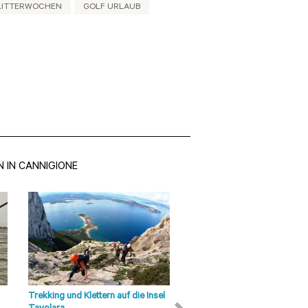
LITTERWOCHEN
GOLF URLAUB
 IN CANNIGIONE
Olbia - Tempio
Sehenswürdigkeiten
San Pantaleo Der
Badetourismus ist jetzt die
wichtigste Einnahmequelle und
die Produktion von
Kunsthandwerk ist auf der ...
Trekking und Klettern auf die Insel
Tour mit Ape Calessino in Ol