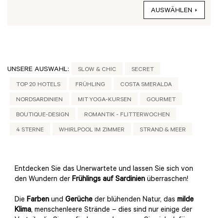
AUSWÄHLEN
UNSERE AUSWAHL:
SLOW & CHIC
SECRET
TOP 20 HOTELS
FRÜHLING
COSTA SMERALDA
NORDSARDINIEN
MIT YOGA-KURSEN
GOURMET
BOUTIQUE-DESIGN
ROMANTIK - FLITTERWOCHEN
4 STERNE
WHIRLPOOL IM ZIMMER
STRAND & MEER
Entdecken Sie das Unerwartete und lassen Sie sich von
den Wundern der
Frühlings auf Sardinien
überraschen!
Die
Farben
und
Gerüche
der blühenden Natur, das
milde
Klima
, menschenleere Strände – dies sind nur einige der