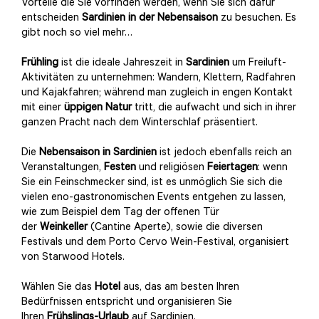
Vorteile die Sie vorfinden werden, wenn Sie sich dafür
entscheiden
Sardinien in der Nebensaison
zu besuchen. Es
gibt noch so viel mehr…
Frühling
ist die ideale Jahreszeit in
Sardinien
um Freiluft-
Aktivitäten zu unternehmen: Wandern, Klettern, Radfahren
und Kajakfahren; während man zugleich in engen Kontakt
mit einer
üppigen Natur
tritt, die aufwacht und sich in ihrer
ganzen Pracht nach dem Winterschlaf präsentiert.
Die
Nebensaison in Sardinien
ist jedoch ebenfalls reich an
Veranstaltungen,
Festen
und religiösen
Feiertagen
: wenn
Sie ein Feinschmecker sind, ist es unmöglich Sie sich die
vielen eno-gastronomischen Events entgehen zu lassen,
wie zum Beispiel dem Tag der offenen Tür
der
Weinkeller
(Cantine Aperte), sowie die diversen
Festivals und dem Porto Cervo Wein-Festival, organisiert
von Starwood Hotels.
Wählen Sie das
Hotel
aus, das am besten Ihren
Bedürfnissen entspricht und organisieren Sie
Ihren
Frühslings-Urlaub
auf Sardinien.