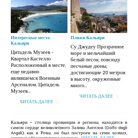
Интересные места
Пляжи Кальяри
Инт
Кальяри
Ка
ое
Су Джудеу Прозрачное
Цитадель Музеев -
Цит
море и мельчайший
Квартал Кастелло
Ква
у
белый песок; повсюду
Расположенный в месте,
Рас
песчаные дюны,
еще недавно
ещ
ров
достигающие 20 метров
являвшемся Военным
яв
е
в высоту, окруженные
Арсеналом, Цитадель
Арс
много...
Музеев...
Муз
ЧИТАТЬ ДАЛЕЕ
ЧИТАТЬ ДАЛЕЕ
Кальяри – столица провинции и региона, находится в
самом сердце великолепного Залива Ангелов (Golfo degli
Angeli); как и Рома, он был построен на семи холмах,