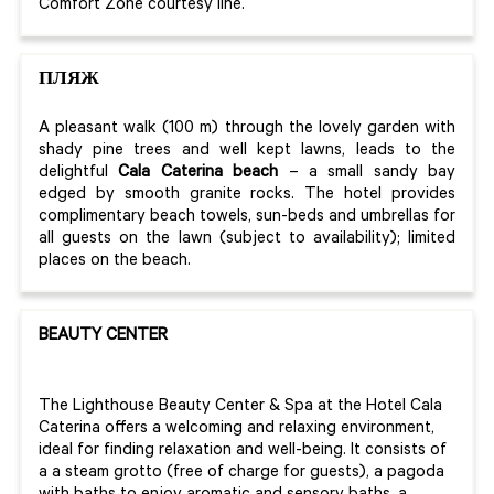
Comfort Zone courtesy line.
ПЛЯЖ
A pleasant walk (100 m) through the lovely garden with
shady pine trees and well kept lawns, leads to the
delightful
Cala Caterina beach
– a small sandy bay
edged by smooth granite rocks. The hotel provides
complimentary beach towels, sun-beds and umbrellas for
all guests on the lawn (subject to availability); limited
places on the beach.
BEAUTY CENTER
The Lighthouse Beauty Center & Spa at the Hotel Cala
Caterina offers a welcoming and relaxing environment,
ideal for finding relaxation and well-being. It consists of
a a steam grotto (free of charge for guests), a pagoda