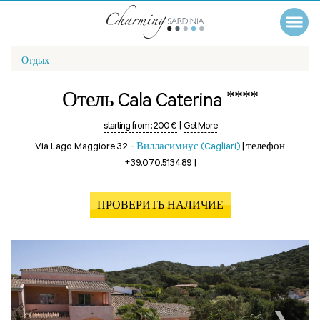
Отдых
****
Отель Cala Caterina
starting from :
200 €
|
Get More
Via Lago Maggiore 32 -
Вилласимиус (Cagliari)
|
телефон
+39.070.513489
|
ПРОВЕРИТЬ НАЛИЧИЕ