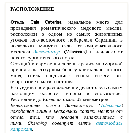
РАСПОЛОЖЕНИЕ
Отель
Cala Caterina
, идеальное место для
проведения романтического медового месяца,
расположен в одном из самых живописных
уголков юго-восточного побережья Сардинии, в
нескольких минутах езды от очаровательного
местечка
Вилласимиус
(Villasimius) и недалеко от
нового туристического порта.
Стоящий в окружении зелени средиземноморской
природы, на лазурном берегу кристально-чистого
моря, отель предлагает своим гостям все
очарование и магию острова.
Его уединенное расположение делает отель самым
настоящим оазисом тишины и спокойствия.
Расстояние до
Кальяри
: около 63 километров
.
Великолепные
пляжи Вилласимиус
(
Villasimius
)
находятся лишь в нескольких сотнях метров от
отеля, тем, кто желает ознакомиться с
ними,
Charming
советует взять
автомобиль
напрокат
.