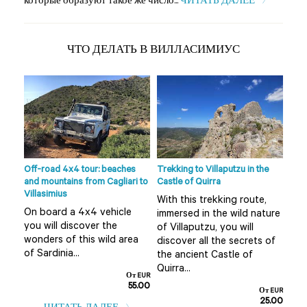
которые образуют такое же число...
ЧИТАТЬ ДАЛЕЕ
ЧТО ДЕЛАТЬ В ВИЛЛАСИМИУС
e
Off-road 4x4 tour: beaches
Trekking to Villaputzu in the
Hiki
and mountains from Cagliari to
Castle of Quirra
Frat
Villasimius
 you
With this trekking route,
Tak
On board a 4x4 vehicle
s
immersed in the wild nature
will
you will discover the
of Villaputzu, you will
wil
wonders of this wild area
discover all the secrets of
spl
of Sardinia...
the ancient Castle of
form
Quirra...
От EUR
т EUR
55.00
5.00
От EUR
25.00