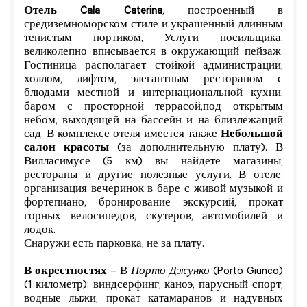
Отель
Cala Caterina
, построенный в
средиземноморском стиле и украшенный длинным
тенистым портиком, Услуги носильщика,
великолепно вписывается в окружающий пейзаж.
Гостиница располагает стойкой администрации,
холлом, лифтом, элегантным рестораном с
блюдами местной и интернациональной кухни,
баром с просторной террасой,под открытым
небом, выходящей на бассейн и на близлежащий
сад. В комплексе отеля имеется также
Небольшой
салон красоты
(за дополнительную плату). В
Вилласимусе (5 км) вы найдете магазины,
рестораны и другие полезные услуги. В отеле:
организация вечеринок в баре с живой музыкой и
фортепиано, бронирование экскурсий, прокат
горных велосипедов, скутеров, автомобилей и
лодок.
Снаружи есть парковка, не за плату.
В окрестностях
– В
Порто Джунко
(Porto Giunco)
(1 километр): виндсерфинг, каноэ, парусный спорт,
водные лыжи, прокат катамаранов и надувных