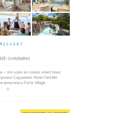
1
2
3
4
5
6
7
ИЕ CHARMING
а – это одно из самых известных
режье Сардинии. Hotel Castello
и комплекса Forte Village