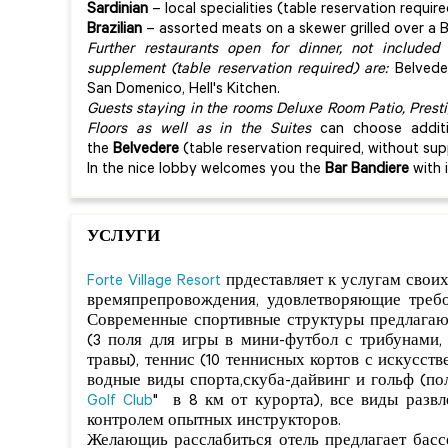
Sardinian
– local specialities (table reservation requir
Brazilian
– assorted meats on a skewer grilled over a 
Further restaurants open for dinner, not included
supplement (table reservation required) are:
Belvede
San Domenico, Hell's Kitchen.
Guests staying in the rooms Deluxe Room Patio, Presti
Floors as well as in the Suites
can choose additi
the
Belvedere
(table reservation required, without su
In the nice lobby welcomes you the
Bar Bandiere
with i
УСЛУГИ
Forte Village Resort
прдеставляет к услугам свои
времяпрепровождения, удовлетворяющие требов
Современные спортивные структуры предлагаю
(3 поля для игры в мини-футбол с трибунами,
травы), теннис (10 теннисных кортов с искусст
водные виды спорта,скуба-дайвинг и гольф (пол
Golf Club
" в 8 км от курорта), все виды разв
контролем опытных инструкторов.
Желающиь расслабиться отель предлагает бассе