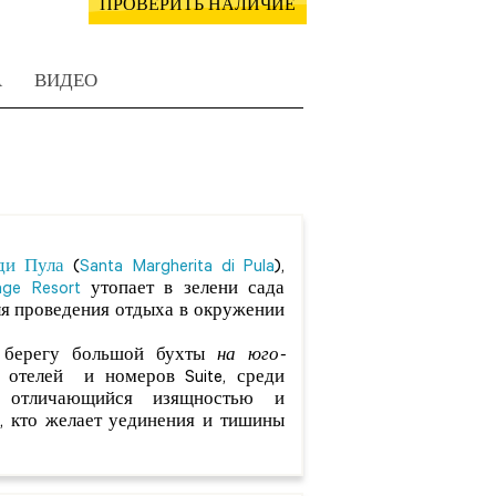
ПРОВЕРИТЬ НАЛИЧИЕ
А
ВИДЕО
ди Пула
(
Santa Margherita di Pula
),
lage Resort
утопает в зелени сада
для проведения отдыха в окружении
а берегу большой бухты
на юго-
8 отелей и номеров Suite, среди
 отличающийся изящностью и
х, кто желает уединения и тишины