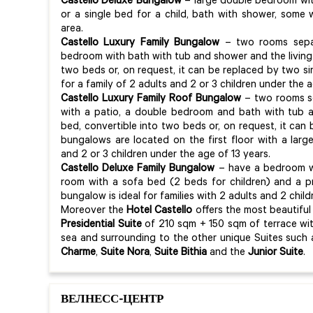
Castello Deluxe Bungalow
– large double bedroom wit
or a single bed for a child, bath with shower, some
area.
Castello Luxury Family Bungalow
– two rooms separ
bedroom with bath with tub and shower and the living 
two beds or, on request, it can be replaced by two si
for a family of 2 adults and 2 or 3 children under the a
Castello Luxury Family Roof Bungalow
– two rooms se
with a patio, a double bedroom and bath with tub a
bed, convertible into two beds or, on request, it can
bungalows are located on the first floor with a large 
and 2 or 3 children under the age of 13 years.
Castello Deluxe Family Bungalow
– have a bedroom wi
room with a sofa bed (2 beds for children) and a pr
bungalow is ideal for families with 2 adults and 2 chil
Moreover the
Hotel Castello
offers the most beautiful 
Presidential Suite
of 210 sqm + 150 sqm of terrace wit
sea and surrounding to the other unique Suites such
Charme
,
Suite Nora
,
Suite Bithia
and the
Junior Suite
.
ВЕЛНЕСС-ЦЕНТР