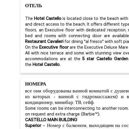
ОТЕЛЬ
The
Hotel Castello
is located close to the beach wit
and direct access to the beach. It offers different t
floors, an Executive floor with dedicated receptio
bed and rooms with connecting door are available
Restaurant Cavalieri
for dining "al fresco" with soft p
On the
Executive floor
are the Executive Deluxe Mare r
All with nice terrace and some with stunning view ove
accommodations are at the
5 star Castello Garde
the
Hotel Castello
.
НОМЕРА
все они оборудованы ванной комнатой с душев
из которых - ванной с гидромассажем) и в
кондиционер, минибар, ТВ, сейф.
Some rooms can be interconnecting to another room
on request and extra charge (Barbie™).
CASTELLO MAIN BUILDING
Superior
– Номер с балконом, выходящим на сос