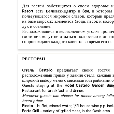
Для гостей, заботящихся о своем здоровье
Resort
есть
Велнесс-Центр
и
Spa
, в котором
пользующегося мировой славой, который пред
на базе морских элементов (вода, песок и водо
дух и сознание.
Расположившись в великолепном уголке тропич
гости не смогут не отдаться полностью в опыт
сопровождают каждого клиента во время его пер
РЕСТОРАН
Отель Castello
предлагает своим гостя
расположенный прямо у здания отеля, каждый 
широкий выбор меню с мясными или рыбными б
Guests staying at the
Hotel Castello Garden Bun
Restaurant for breakfast and dinner.
Moreover guests can choose for dinner among follow
board price:
Pineta
– buffet, mineral water, 1/2l house wine p.p. in
Forte Grill
– variety of grilled meat, in the Oasis area