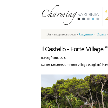
Вы находитесь здесь
>
Сардиния
>
Отдых
*
Il Castello - Forte Village
starting from :
720 €
S.S.195 Km 39.600 -
Forte Village (Cagliari)
|
те