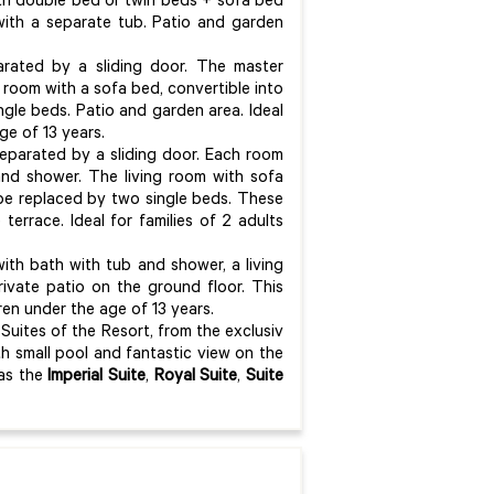
h double bed or twin beds + sofa bed
 with a separate tub. Patio and garden
ated by a sliding door. The master
room with a sofa bed, convertible into
ngle beds. Patio and garden area. Ideal
ge of 13 years.
parated by a sliding door. Each room
nd shower. The living room with sofa
 be replaced by two single beds. These
terrace. Ideal for families of 2 adults
th bath with tub and shower, a living
ivate patio on the ground floor. This
dren under the age of 13 years.
Suites of the Resort, from the exclusiv
h small pool and fantastic view on the
 as the
Imperial Suite
,
Royal Suite
,
Suite