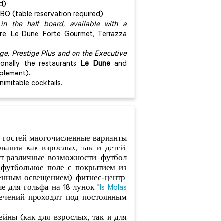
ed)
BBQ (table reservation required)
 in the half board, available with a
re, Le Dune, Forte Gourmet, Terrazza
ge, Prestige Plus and on the Executive
onally the restaurants
Le Dune
and
pplement).
nimitable cocktails.
х гостей многочисленные варианты
ания как взрослых, так и детей.
т различные возможности: футбол
 футбольное поле с покрытием из
венным освещением), фитнес-центр,
е для гольфа на 18 лунок "
Is Molas
лечений проходят под постоянным
йны (как для взрослых, так и для