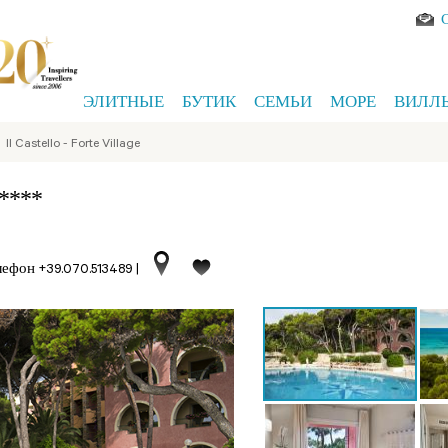
ЭЛИТНЫЕ
БУТИК
СЕМЬИ
МОРЕ
ВИЛЛ
>
Il Castello - Forte Village
****
лефон +39.070.513489
|