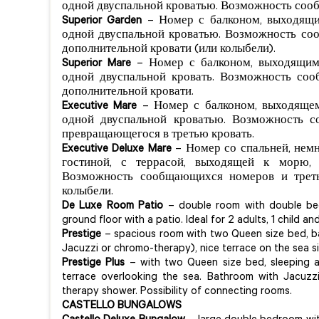
одной двуспальной кроватью. Возможность со
Superior Garden
– Номер с балконом, выходящим
одной двуспальной кроватью. Возможность со
дополнительной кровати (или колыбели).
Superior Mare
– Номер с балконом, выходящим
одной двуспальной кровать. Возможность соо
дополнительной кровати.
Executive Mare
– Номер с балконом, выходящем
одной двуспальной кроватью. Возможность 
превращающегося в третью кровать.
Executive Deluxe Mare
– Номер со спальней, нем
гостиной, с террасой, выходящей к морю,
Возможность сообщающихся номеров и треть
колыбели.
De Luxe Room Patio
– double room with double bed
ground floor with a patio. Ideal for 2 adults, 1 child and
Prestige
– spacious room with two Queen size bed, b
Jacuzzi or chromo-therapy), nice terrace on the sea si
Prestige Plus
– with two Queen size bed, sleeping a
terrace overlooking the sea. Bathroom with Jacuz
therapy shower. Possibility of connecting rooms.
CASTELLO BUNGALOWS