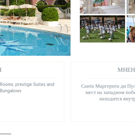
Я
МНЕН
Rooms, prestige Suites and
Санта Маргерита ди Пул
Bungalows
мест на западном побе
находится внутр