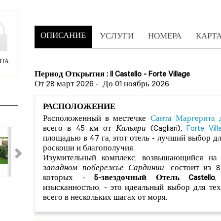
ОПИСАНИЕ
УСЛУГИ
НОМЕРА
КАРТ
ИТА
Период Открытия : Il Castello - Forte Village
От 28 март 2026
-
До 01 ноябрь 2026
РАСПОЛОЖЕНИЕ
Расположенный в местечке
Санта Маргерита 
всего в 45 км от
Кальяри
(Cagliari),
Forte Vil
площадью в 47 га, этот отель - лучший выбор 
роскоши и благополучия.
Изумительный комплекс, возвышающийся н
западном побережье Сардинии
, состоит из 
которых -
5-звездочный Отель Castello
,
изысканностью, - это идеальный выбор для те
всего в нескольких шагах от моря.