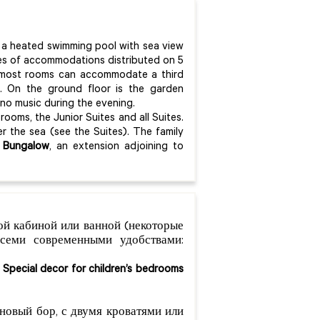
h a heated swimming pool with sea view
ypes of accommodations distributed on 5
n, most rooms can accommodate a third
. On the ground floor is the garden
iano music during the evening.
ooms, the Junior Suites and all Suites.
r the sea (see the Suites). The family
n Bungalow
, an extension adjoining to
ой кабиной или ванной (некоторые
семи современными удобствами:
.
Special decor for children’s bedrooms
новый бор, с двумя кроватями или