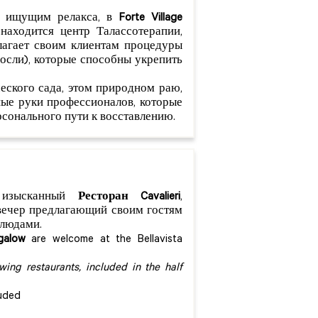
 и ищущим релакса, в
Forte Village
 находится центр Талассотерапии,
лагает своим клиентам процедуры
росли), которые способны укрепить
еского сада, этом природном раю,
ные руки профессионалов, которые
сонального пути к восставлению.
м изысканный
Ресторан Cavalieri
,
вечер предлагающий своим гостям
людами.
galow
are welcome at the Bellavista
ing restaurants, included in the half
cluded