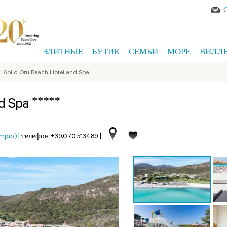
ЭЛИТНЫЕ
БУТИК
СЕМЬИ
МОРЕ
ВИЛЛ
>
Abi d Oru Beach Hotel and Spa
*****
nd Spa
mpio)
|
телефон +39.070.513489
|