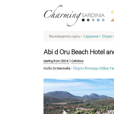
Вы находитесь здесь
>
Сардиния
>
Отдых
Abi d Oru Beach Hotel a
starting from :
330 €
|
Get More
Golfo Di Marinella -
Порто Ротондо (Olbia Te