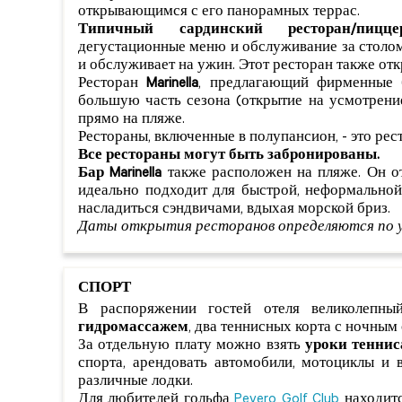
открывающимся с его панорамных террас.
Типичный сардинский ресторан/пицце
дегустационные меню и обслуживание за столом
и обслуживает на ужин. Этот ресторан также отк
Ресторан
Marinella
, предлагающий фирменные 
большую часть сезона (открытие на усмотрени
прямо на пляже.
Рестораны, включенные в полупансион, - это ресто
Все рестораны могут быть забронированы.
Бар Marinella
также расположен на пляже. Он от
идеально подходит для быстрой, неформальной 
насладиться сэндвичами, вдыхая морской бриз.
Даты открытия ресторанов определяются по 
СПОРТ
В распоряжении гостей отеля великолепн
гидромассажем
, два теннисных корта с ночным
За отдельную плату можно взять
уроки теннис
спорта, арендовать автомобили, мотоциклы и 
различные лодки.
Для любителей гольфа
Pevero Golf Club
находитс