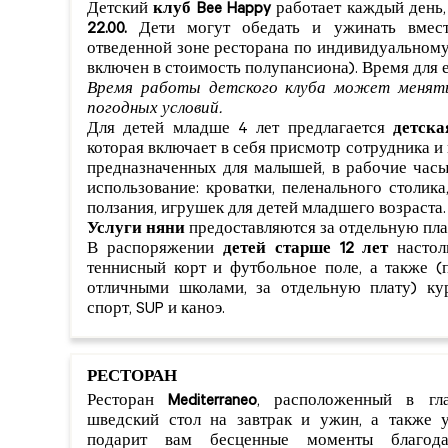
Детский
клуб Bee Happy
работает каждый день,
22.00.
Дети могут обедать и ужинать вмест
отведенной зоне ресторана по индивидуальному
включен в стоимость полупансиона). Время для еды:
Время работы детского клуба может менять
погодных условий.
Для детей младше 4 лет предлагается
детска
которая включает в себя присмотр сотрудника и 
предназначенных для малышей, в рабочие часы
использование: кроватки, пеленального столика
ползания, игрушек для детей младшего возраста.
Услуги няни
предоставляются за отдельную пла
В распоряжении
детей старше 12 лет
настол
теннисный корт и футбольное поле, а также (
отличными школами, за отдельную плату) кур
спорт, SUP и каноэ.
РЕСТОРАН
Ресторан
Mediterraneo
, расположенный в гла
шведский стол на завтрак и ужин, а также у
подарит вам бесценные моменты благод