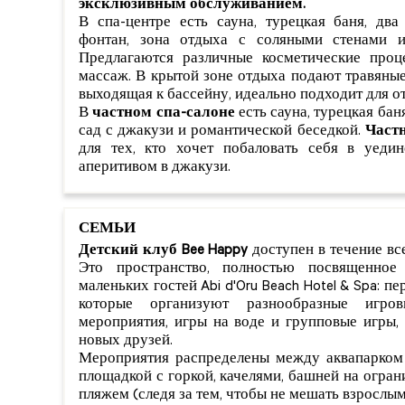
эксклюзивным обслуживанием.
В спа-центре есть сауна, турецкая баня, дв
фонтан, зона отдыха с соляными стенами и
Предлагаются различные косметические проц
массаж. В крытой зоне отдыха подают травяные 
выходящая к бассейну, идеально подходит для о
В
частном спа-салоне
есть сауна, турецкая бан
сад с джакузи и романтической беседкой.
Част
для тех, кто хочет побаловать себя в уедин
аперитивом в джакузи.
СЕМЬИ
Детский клуб Bee Happy
доступен в течение все
Это пространство, полностью посвященное
маленьких гостей Abi d'Oru Beach Hotel & Spa: п
которые организуют разнообразные игро
мероприятия, игры на воде и групповые игры,
новых друзей.
Мероприятия распределены между аквапарком 
площадкой с горкой, качелями, башней на огран
пляжем (следя за тем, чтобы не мешать взрослым