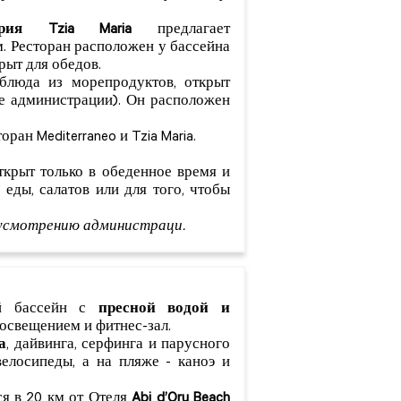
рия Tzia Maria
предлагает
. Ресторан расположен у бассейна
рыт для обедов.
блюда из морепродуктов, открыт
е администрации). Он расположен
ран Mediterraneo и Tzia Maria.
крыт только в обеденное время и
еды, салатов или для того, чтобы
усмотрению администраци.
ый бассейн с
пресной водой и
 освещением и фитнес-зал.
а
, дайвинга, серфинга и парусного
велосипеды, а на пляже - каноэ и
я в 20 км от Отеля
Abi d’Oru Beach