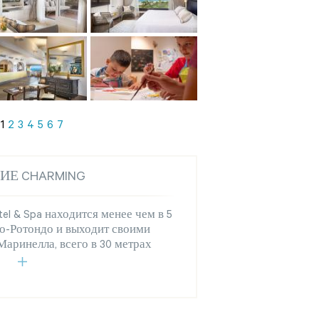
1
2
3
4
5
6
7
ИЕ CHARMING
tel & Spa находится менее чем в 5
о-Ротондо и выходит своими
Маринелла, всего в 30 метрах