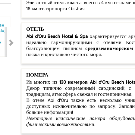
Элегантный отель класса, всего в 4 км от знаме
16 км от аэропорта Ольбия.
ОТЕЛЬ
Abi d'Oru Beach Hotel & Spa
характеризуется ар
идеально гармонирующими с отелями Кост
благоухающем пышном
средиземноморском
пляжа и кристально чистого моря.
НОМЕРА
Из многих из
130 номеров
Abi d'Oru Beach Hot
Декор типично современный сардинский, с
традициям; атмосфера свежая и гостеприимная.
В отеле Abi d'Oru также есть несколько уни
доступных исключительно по запросу. Запол
больше информации!
Некоторые классические номера оборудова
физическими возможностями
.