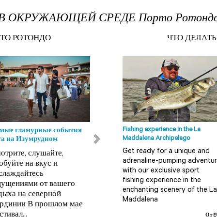
В ОКРУЖАЮЩЕЙ СРЕДЕ Порто Ротонд
РТО РОТОНДО
ЧТО ДЕЛАТЬ
Fishing experience in the La
мые гламурные события
Пляжи Ольбия-Темпио
Maddalena Archipelago
та на Изумрудном
Кала Корсара Архипелаг
Get ready for a unique and
отрите, слушайте,
Ла Маддалена (Arcipelago
adrenaline-pumping adventu
обуйте на вкус и
della Maddalena),
with our exclusive sport
слаждайтесь
расположенный на северо-
fishing experience in the
ущениями от вашего
востоке Сардинии, усеян
enchanting scenery of the La
дыха на северной
многоч...
Maddalena
рдинии В прошлом мае
ЧИТАТЬ ДАЛЕЕ
стивал...
От E