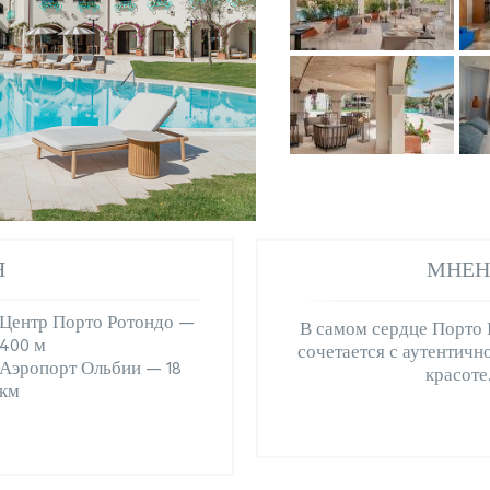
Я
МНЕН
Центр Порто Ротондо —
В самом сердце Порто Р
400 м
сочетается с аутентичн
Аэропорт Ольбии — 18
красоте
км