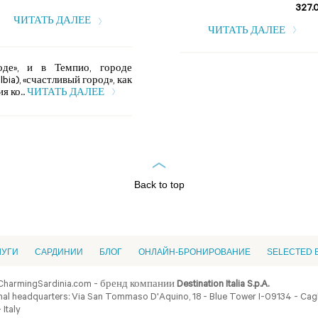
327.
ЧИТАТЬ ДАЛЕЕ
ЧИТАТЬ ДАЛЕЕ
оде», и в Темпио, городе
bia), «счастливый город», как
 ко...
ЧИТАТЬ ДАЛЕЕ
Back to top
ЛУГИ
CАРДИНИИ
БЛОГ
ОНЛАЙН-БРОНИРОВАНИЕ
SELECTED 
CharmingSardinia.com - бренд компании
Destination Italia S.p.A.
al headquarters: Via San Tommaso D'Aquino, 18 - Blue Tower I-09134 - Cagli
 Italy