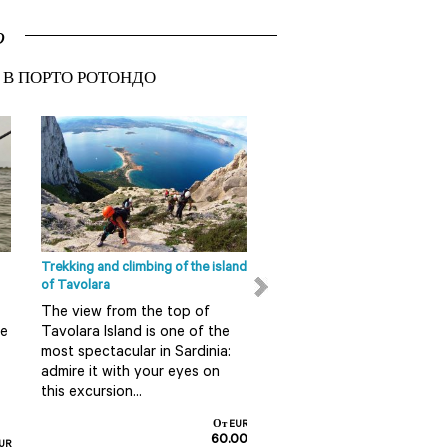
о
 В ПОРТО РОТОНДО
Интересеные места Ольбия-
Темпио
Сан Панталео Сан
Панталео - это последний
округ Ольбии (Olbia),
который находится в 18
километрах от центра. В...
Trekking and climbing of the island
Ape Calessino tour in Olbia
of Tavolara
Do you want to discover 
ЧИТАТЬ ДАЛЕЕ
The view from the top of
in a fun and alternative 
re
Tavolara Island is one of the
So do not miss this guid
most spectacular in Sardinia:
tour on board an Ape
admire it with your eyes on
Calessino...
this excursion...
От EUR
60.00
UR