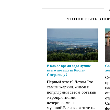
ЧТО ПОСЕТИТЬ В ПО
В какое время года лучше
Са
всего посещать Коста-
ле
Смеральду?
См
Первый ответ? Летом.Это
пр
самый жаркий, живой и
на
популярный сезон, богатый
ощ
мероприятиями,
от
вечеринками и
Са
музыкой.Если вы хотите н...
фе