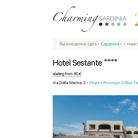
Вы находитесь здесь
>
Сардиния
>
>
Hotel 
****
Hotel Sestante
starting from :
80 €
Via Della Marina, 2 -
Порто Ротондо (Olbia T