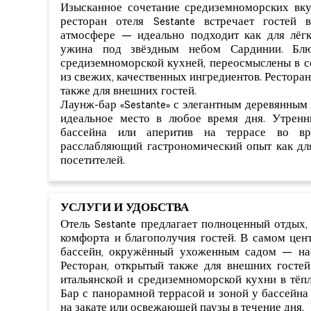
Изысканное сочетание средиземноморских вку
ресторан отеля Sestante встречает гостей
атмосфере — идеально подходит как для лёгк
ужина под звёздным небом Сардинии. Блю
средиземноморской кухней, переосмыслены в с
из свежих, качественных ингредиентов. Ресторан
также для внешних гостей.
Лаунж-бар «Sestante» с элегантным деревянны
идеальное место в любое время дня. Утрен
бассейна или аперитив на террасе во в
расслабляющий гастрономический опыт как для
посетителей.
УСЛУГИ И УДОБСТВА
Отель Sestante предлагает полноценный отдых,
комфорта и благополучия гостей. В самом цен
бассейн, окружённый ухоженным садом — на
Ресторан, открытый также для внешних гостей
итальянской и средиземноморской кухни в тёп
Бар с панорамной террасой и зоной у бассейна
на закате или освежающей паузы в течение дня.