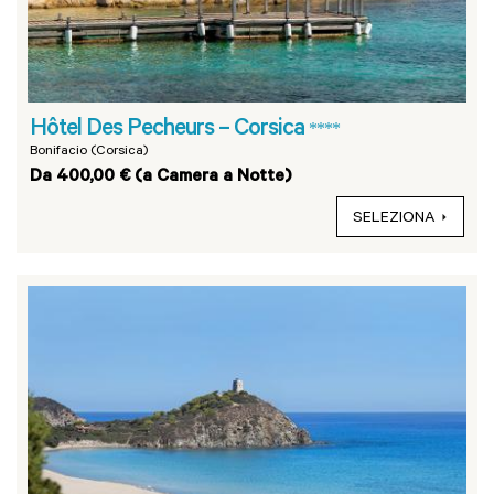
Hôtel Des Pecheurs – Corsica
****
Bonifacio (Corsica)
Da 400,00 € (a Camera a Notte)
SELEZIONA