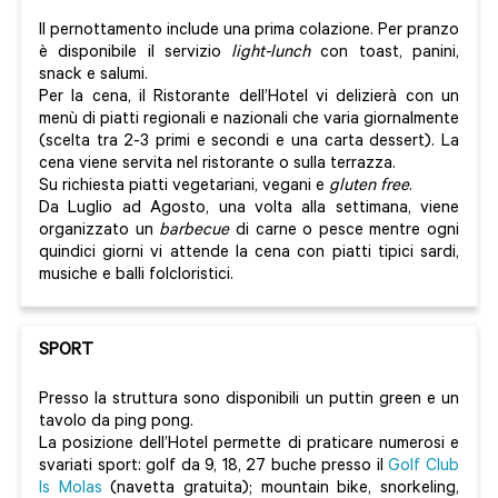
Il pernottamento include una prima colazione. Per pranzo
è disponibile il servizio
light-lunch
con toast, panini,
snack e salumi.
Per la cena, il Ristorante dell’Hotel vi delizierà con un
menù di piatti regionali e nazionali che varia giornalmente
(scelta tra 2-3 primi e secondi e una carta dessert). La
cena viene servita nel ristorante o sulla terrazza.
Su richiesta piatti vegetariani, vegani e
gluten free
.
Da Luglio ad Agosto, una volta alla settimana, viene
organizzato un
barbecue
di carne o pesce mentre ogni
quindici giorni vi attende la cena con piatti tipici sardi,
musiche e balli folcloristici.
SPORT
Presso la struttura sono disponibili un puttin green e un
tavolo da ping pong.
La posizione dell’Hotel permette di praticare numerosi e
svariati sport: golf da 9, 18, 27 buche presso il
Golf Club
Is Molas
(navetta gratuita); mountain bike, snorkeling,