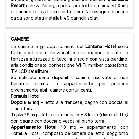
un
puttin green
e un parco giochi per bambini. Il
Lantana
Resort
utilizza l’energia pulita prodotta da circa 400 mq
di pannelli fotovoltaici mentre per il fabbisogno di acqua
calda sono stati installati 40 pannelli solari.
CAMERE
Le camere e gli appartamenti del
Lantana Hotel
sono
tutte moderne e funzionali e dispongono di patio o
terrazza attrezzati di tavolini e sedie con vista giardino,
aria condizionata, connessione Wi-Fi, minibar, cassaforte,
TV LCD satellitare.
Su richiesta sono disponibili camere riservate ai non
fumatori, camera o appartamento per persone
diversamente abili, camere comunicanti.
Formula Hotel
Doppia
19 mq – letto alla francese, bagno con doccia, al
piano terra.
Tripla
26 mq – letto matrimoniale + 3 letto (divano letto)
con bagno con doccia o vasca, al piano terra.
Appartamento Hotel
40 mq – appartamento con
Formula Hotel, composto da camera da letto, soggiorno