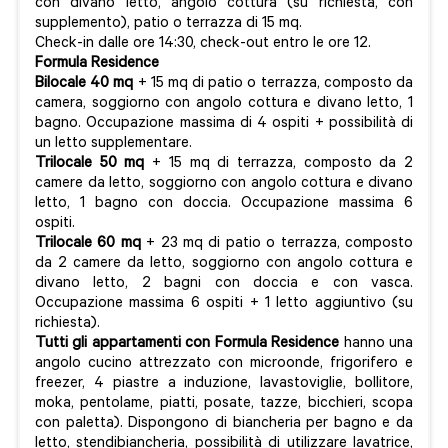
con divano letto, angolo cottura (su richiesta, con
supplemento), patio o terrazza di 15 mq.
Check-in dalle ore 14:30, check-out entro le ore 12.
Formula Residence
Bilocale 40 mq
+ 15 mq di patio o terrazza, composto da
camera, soggiorno con angolo cottura e divano letto, 1
bagno. Occupazione massima di 4 ospiti + possibilità di
un letto supplementare.
Trilocale 50 mq
+ 15 mq di terrazza, composto da 2
camere da letto, soggiorno con angolo cottura e divano
letto, 1 bagno con doccia. Occupazione massima 6
ospiti.
Trilocale 60 mq
+ 23 mq di patio o terrazza, composto
da 2 camere da letto, soggiorno con angolo cottura e
divano letto, 2 bagni con doccia e con vasca.
Occupazione massima 6 ospiti + 1 letto aggiuntivo (su
richiesta).
Tutti gli appartamenti con Formula Residence
hanno una
angolo cucino attrezzato con microonde, frigorifero e
freezer, 4 piastre a induzione, lavastoviglie, bollitore,
moka, pentolame, piatti, posate, tazze, bicchieri, scopa
con paletta). Dispongono di biancheria per bagno e da
letto, stendibiancheria, possibilità di utilizzare lavatrice,