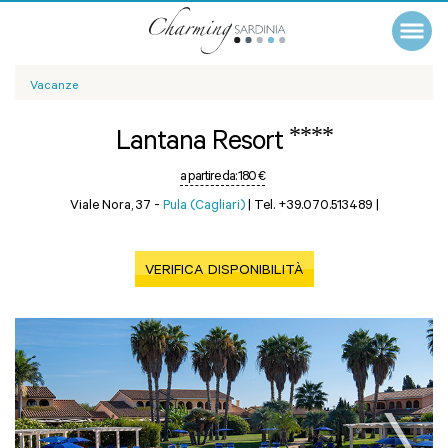
Vacanze
****
Lantana Resort
a partire da:
180 €
Viale Nora, 37 -
Pula (Cagliari)
|
Tel. +39.070.513489
|
VERIFICA DISPONIBILITÀ