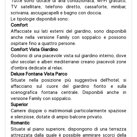
Tutte sono dotate di aria condizionata, Wi-Fi gratuito,
TV satellitare, telefono diretto, cassaforte, minibar,
scrivania, asciugacapelli e bagno con doccia.
Le tipologie disponibili sono:
Comfort
Affacciate sui lati esterni del giardino, sono disponibili
anche nella versione Family con soppalco e possono
ospitare fino a quattro persone.
Comfort Vista Giardino
Godono di una piacevole vista sul giardino interno, dove
ulivi secolari e alberi mediterranei creano piacevoli zone
d'ombra dedicate al relax.
Deluxe Fontana Vista Parco
Situate nella posizione più suggestiva dell'hotel, si
affacciano sul cuore del giardino fiorito e sulla
scenografica fontana centrale. Disponibili anche in
versione Family con soppalco.
Superior
Camere doppie o matrimoniali particolarmente spaziose
e silenziose, dotate di ampio balcone privato.
Romantic
Situate al piano superiore, dispongono di una terrazza
attrezzata dalla quale è possibile ammirare scorci della