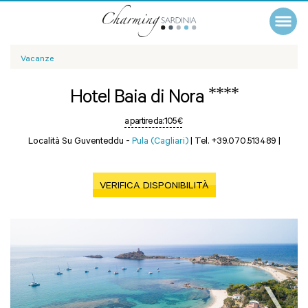
Vacanze
****
Hotel Baia di Nora
a partire da:
105 €
Località Su Guventeddu -
Pula (Cagliari)
|
Tel. +39.070.513489
|
VERIFICA DISPONIBILITÀ