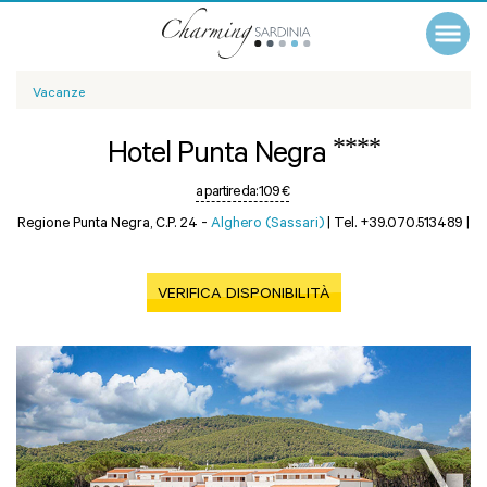
Vacanze
****
Hotel Punta Negra
a partire da:
109 €
Regione Punta Negra, C.p. 24 -
Alghero (Sassari)
|
Tel. +39.070.513489
|
VERIFICA DISPONIBILITÀ