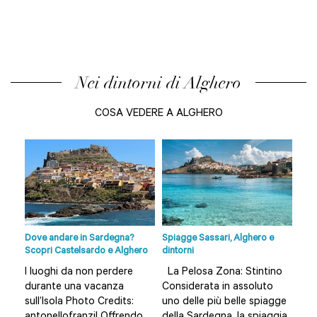
Nei dintorni di Alghero
COSA VEDERE A ALGHERO
Dove andare in Sardegna?
Spiagge Sassari, Alghero e
Siti
Scopri Castelsardo e Alghero
dintorni
ju È
Nec
I luoghi da non perdere
La Pelosa Zona: Stintino
una
durante una vacanza
Considerata in assoluto
vas
sull’Isola Photo Credits:
uno delle più belle spiagge
C.,
Risa