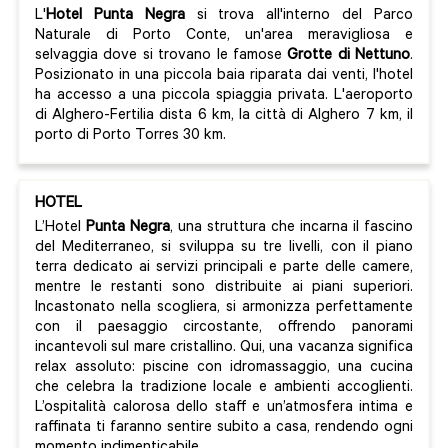
L'
Hotel Punta Negra
si trova all'interno del Parco
Naturale di Porto Conte, un'area meravigliosa e
selvaggia dove si trovano le famose
Grotte di Nettuno
.
Posizionato in una piccola baia riparata dai venti, l'hotel
ha accesso a una piccola spiaggia privata. L'aeroporto
di Alghero-Fertilia dista 6 km, la città di Alghero 7 km, il
porto di Porto Torres 30 km.
HOTEL
L’Hotel
Punta Negra
, una struttura che incarna il fascino
del Mediterraneo, si sviluppa su tre livelli, con il piano
terra dedicato ai servizi principali e parte delle camere,
mentre le restanti sono distribuite ai piani superiori.
Incastonato nella scogliera, si armonizza perfettamente
con il paesaggio circostante, offrendo panorami
incantevoli sul mare cristallino. Qui, una vacanza significa
relax assoluto: piscine con idromassaggio, una cucina
che celebra la tradizione locale e ambienti accoglienti.
L’ospitalità calorosa dello staff e un’atmosfera intima e
raffinata ti faranno sentire subito a casa, rendendo ogni