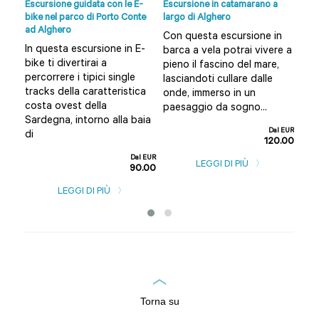
i
Escursione guidata con le E-
Escursione in catamarano a
Escu
ero
bike nel parco di Porto Conte
largo di Alghero
Ferr
ad Alghero
Alg
Con questa escursione in
In questa escursione in E-
Vuo
e
barca a vela potrai vivere a
bike ti divertirai a
uni
pieno il fascino del mare,
percorrere i tipici single
nat
ato
lasciandoti cullare dalle
tracks della caratteristica
cav
onde, immerso in un
costa ovest della
viv
paesaggio da sogno...
Sardegna, intorno alla baia
due 
l EUR
Dal EUR
di
0.00
120.00
Dal EUR
LEGGI DI PIÙ
90.00
LEGGI DI PIÙ
Torna su