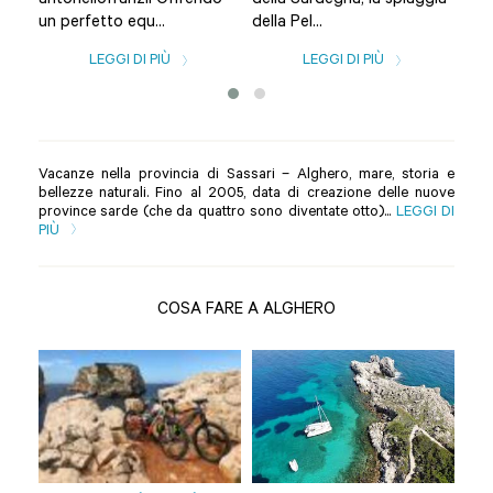
antonellofranzil Offrendo
della Sardegna, la spiaggia
è co
un perfetto equ...
della Pel...
LEGGI DI PIÙ
LEGGI DI PIÙ
Vacanze nella provincia di Sassari – Alghero, mare, storia e
bellezze naturali. Fino al 2005, data di creazione delle nuove
province sarde (che da quattro sono diventate otto)...
LEGGI DI
PIÙ
COSA FARE A ALGHERO