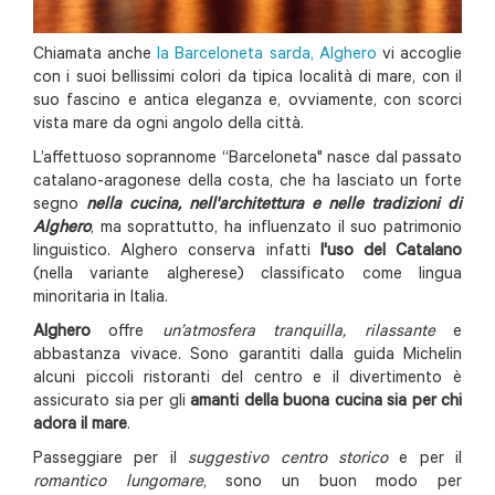
Chiamata anche
la Barceloneta sarda, Alghero
vi accoglie
con i suoi bellissimi colori da tipica località di mare, con il
suo fascino e antica eleganza e, ovviamente, con scorci
vista mare da ogni angolo della città.
L’affettuoso soprannome “Barceloneta" nasce dal passato
catalano-aragonese della costa, che ha lasciato un forte
segno
nella cucina, nell'architettura e nelle tradizioni di
Alghero
, ma soprattutto, ha influenzato il suo patrimonio
linguistico. Alghero conserva infatti
l'uso del Catalano
(nella variante algherese) classificato come lingua
minoritaria in Italia.
Alghero
offre
un’atmosfera tranquilla, rilassante
e
abbastanza vivace. Sono garantiti dalla guida Michelin
alcuni piccoli ristoranti del centro e il divertimento è
assicurato sia per gli
amanti della buona cucina sia per chi
adora il mare
.
Passeggiare per il
suggestivo centro storico
e per il
romantico lungomare
, sono un buon modo per