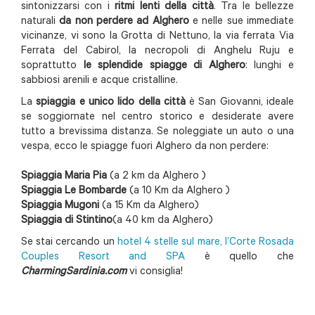
sintonizzarsi con i
ritmi lenti della città
. Tra le bellezze
naturali
da non perdere ad Alghero
e nelle sue immediate
vicinanze, vi sono la Grotta di Nettuno, la via ferrata Via
Ferrata del Cabirol, la necropoli di Anghelu Ruju e
soprattutto
le splendide spiagge di Alghero
: lunghi e
sabbiosi arenili e acque cristalline.
La
spiaggia e unico lido della città
è San Giovanni, ideale
se soggiornate nel centro storico e desiderate avere
tutto a brevissima distanza. Se noleggiate un auto o una
vespa, ecco le spiagge fuori Alghero da non perdere:
Spiaggia Maria Pia
(a 2 km da Alghero )
Spiaggia Le Bombarde
(a 10 Km da Alghero )
Spiaggia Mugoni
(a 15 Km da Alghero)
Spiaggia di Stintino
(a 40 km da Alghero)
Se stai cercando un
hotel 4 stelle sul mare, l’Corte Rosada
Couples Resort and SPA
è quello che
CharmingSardinia.com
vi consiglia!