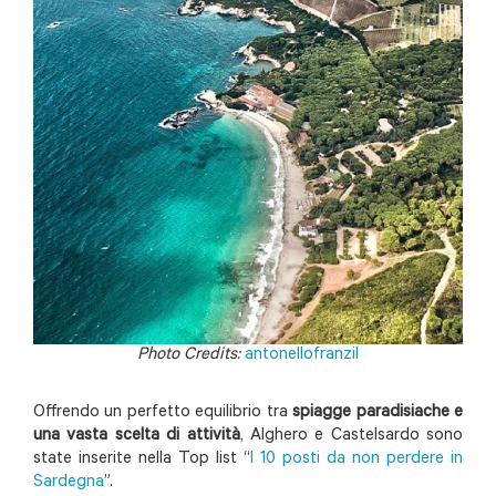
Photo Credits:
antonellofranzil
Offrendo un perfetto equilibrio tra
spiagge paradisiache e
una vasta scelta di attività
, Alghero e Castelsardo sono
state inserite nella Top list “
I 10 posti da non perdere in
Sardegna
”.