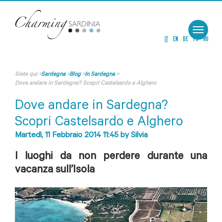
Toggle
navigat
IT
EN
DE
FR
RU
Siete qui
>
Sardegna
>
Blog
>
In Sardegna
>
Dove andare in Sardegna? Scopri Castelsardo e Alghero
Dove andare in Sardegna?
Scopri Castelsardo e Alghero
Martedì, 11 Febbraio 2014 11:45
by
Silvia
I luoghi da non perdere durante una
vacanza sull’Isola