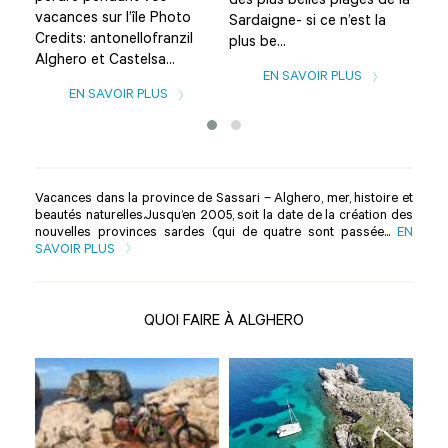
des plus belles plages de la
e
XIII
vacances sur l’île Photo
Sardaigne- si ce n’est la
des 
Credits: antonellofranzil
plus be...
Alghero et Castelsa...
EN SAVOIR PLUS
EN SAVOIR PLUS
Vacances dans la province de Sassari – Alghero, mer, histoire et
beautés naturelles.Jusqu’en 2005, soit la date de la création des
nouvelles provinces sardes (qui de quatre sont passée...
EN
SAVOIR PLUS
QUOI FAIRE À ALGHERO