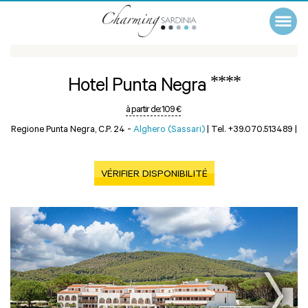
****
Hotel Punta Negra
à partir de:
109 €
Regione Punta Negra, C.p. 24 -
Alghero (Sassari)
|
Tel. +39.070.513489
|
VÉRIFIER DISPONIBILITÉ