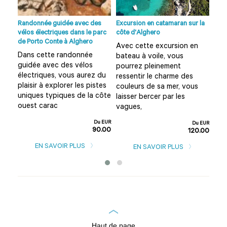
à
Randonnée guidée avec des
Excursion en catamaran sur la
Excu
vin
vélos électriques dans le parc
côte d'Alghero
Ferr
de Porto Conte à Alghero
Avec cette excursion en
Env
Dans cette randonnée
les
bateau à voile, vous
exp
guidée avec des vélos
pourrez pleinement
con
électriques, vous aurez du
ne
ressentir le charme des
che
plaisir à explorer les pistes
elle
couleurs de sa mer, vous
liv
uniques typiques de la côte
laisser bercer par les
de 
ouest carac
vagues,
u EUR
0.00
Du EUR
Du EUR
90.00
120.00
EN SAVOIR PLUS
EN SAVOIR PLUS
Haut de page