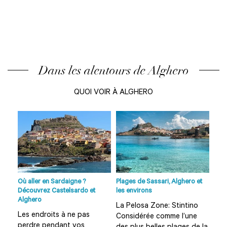
Dans les alentours de Alghero
QUOI VOIR À ALGHERO
Où aller en Sardaigne ?
Plages de Sassari, Alghero et
Site
Découvrez Castelsardo et
les environs
Néc
Alghero
La Pelosa Zone: Stintino
 km
Ruj
Les endroits à ne pas
Considérée comme l’une
u
de 
perdre pendant vos