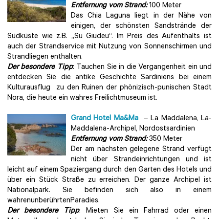
Entfernung vom Strand:
100 Meter
Das Chia Laguna liegt in der Nähe von
einigen, der schönsten Sandstrände der
Südküste wie z.B. „Su Giudeu“. Im Preis des Aufenthalts ist
auch der Strandservice mit Nutzung von Sonnenschirmen und
Strandliegen enthalten.
Der besondere Tipp
: Tauchen Sie in die Vergangenheit ein und
entdecken Sie die antike Geschichte Sardiniens bei einem
Kulturausflug zu den Ruinen der phönizisch-punischen Stadt
Nora, die heute ein wahres Freilichtmuseum ist.
Grand Hotel Ma&Ma
– La Maddalena, La-
Maddalena-Archipel, Nordostsardinien
Entfernung vom Strand:
350 Meter
Der am nächsten gelegene Strand verfügt
nicht über Strandeinrichtungen und ist
leicht auf einem Spaziergang durch den Garten des Hotels und
über ein Stück Straße zu erreichen. Der ganze Archipel ist
Nationalpark. Sie befinden sich also in einem
wahrenunberührtenParadies.
Der besondere Tipp
: Mieten Sie ein Fahrrad oder einen