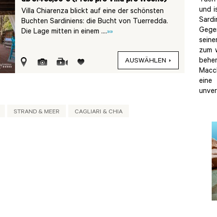
Tuer
und i
Villa Chiarenza blickt auf eine der schönsten
Sardi
Buchten Sardiniens: die Bucht von Tuerredda.
Gege
Die Lage mitten in einem ....
»»
seine
zum w
beher
AUSWÄHLEN
Macc
ein
unver
STRAND & MEER
CAGLIARI & CHIA