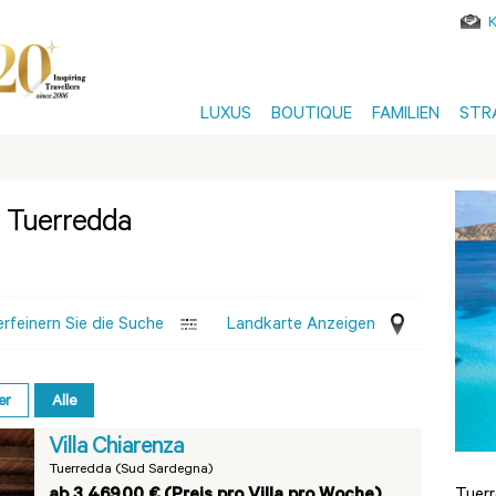
LUXUS
BOUTIQUE
FAMILIEN
STR
n Tuerredda
erfeinern Sie die Suche
Landkarte Anzeigen
er
Alle
Villa Chiarenza
Tuerredda (Sud Sardegna)
ab 3.469,00 € (Preis pro Villa pro Woche)