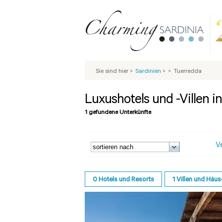
Sie sind hier
>
Sardinien
>
>
Tuerredda
Luxushotels und -Villen i
1 gefundene Unterkünfte
V
0
Hotels und Resorts
1
Villen und Häus