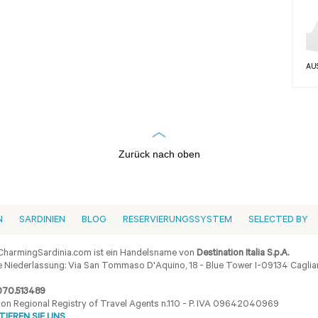
AU
Zurück nach oben
N
SARDINIEN
BLOG
RESERVIERUNGSSYSTEM
SELECTED BY
harmingSardinia.com ist ein Handelsname von
Destination Italia S.p.A.
 Niederlassung: Via San Tommaso D'Aquino, 18 - Blue Tower I-09134 Cagliar
070.513489
ion Regional Registry of Travel Agents n.110 - P. IVA 09642040969
IEREN SIE UNS