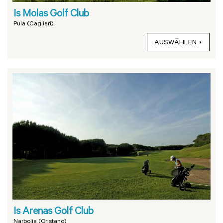
Is Molas Golf Club
Pula (Cagliari)
AUSWÄHLEN
Is Arenas Golf Club
Narbolia (Oristano)