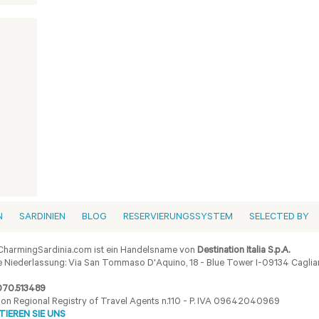
N
SARDINIEN
BLOG
RESERVIERUNGSSYSTEM
SELECTED BY
harmingSardinia.com ist ein Handelsname von
Destination Italia S.p.A.
 Niederlassung: Via San Tommaso D'Aquino, 18 - Blue Tower I-09134 Cagliar
070.513489
ion Regional Registry of Travel Agents n.110 - P. IVA 09642040969
IEREN SIE UNS