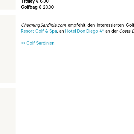
Trolley
€ 6,00
Golfbag
€ 20,00
CharmingSardinia.com
empfehlt den interessierten Gol
Resort Golf & Spa
, an
Hotel Don Diego 4*
an der
Costa 
<< Golf Sardinien