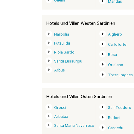
Oliena
Mandas
Hotels und Villen Westen Sardinien
Narbolia
Alghero
Putzu Idu
Carloforte
Riola Sardo
Bosa
Santu Lussurgiu
Oristano
Arbus
Tresnuraghes
Hotels und Villen Osten Sardinien
Orosei
San Teodoro
Arbatax
Budoni
Santa Maria Navarrese
Cardedu