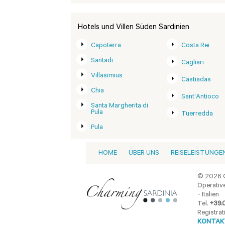
Hotels und Villen Süden Sardinien
Capoterra
Costa Rei
Santadi
Cagliari
Villasimius
Castiadas
Chia
Sant'Antioco
Santa Margherita di
Pula
Tuerredda
Pula
HOME
ÜBER UNS
REISELEISTUNGE
© 2026 C
Operative
- Italien
Tel.
+39.
Registrat
KONTAKT