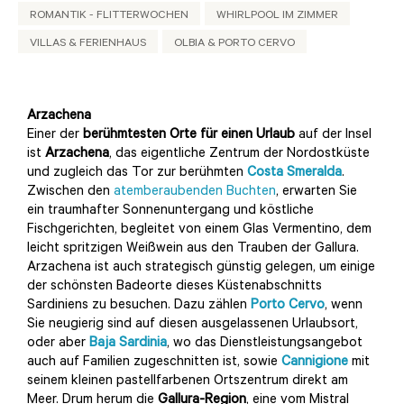
ROMANTIK - FLITTERWOCHEN
WHIRLPOOL IM ZIMMER
VILLAS & FERIENHAUS
OLBIA & PORTO CERVO
Arzachena
Einer der
berühmtesten Orte für einen Urlaub
auf der Insel
ist
Arzachena
, das eigentliche Zentrum der Nordostküste
und zugleich das Tor zur berühmten
Costa Smeralda
.
Zwischen den
atemberaubenden Buchten
, erwarten Sie
ein traumhafter Sonnenuntergang und köstliche
Fischgerichten, begleitet von einem Glas Vermentino, dem
leicht spritzigen Weißwein aus den Trauben der Gallura.
Arzachena ist auch strategisch günstig gelegen, um einige
der schönsten Badeorte dieses Küstenabschnitts
Sardiniens zu besuchen. Dazu zählen
Porto Cervo
, wenn
Sie neugierig sind auf diesen ausgelassenen Urlaubsort,
oder aber
Baja Sardinia
, wo das Dienstleistungsangebot
auch auf Familien zugeschnitten ist, sowie
Cannigione
mit
seinem kleinen pastellfarbenen Ortszentrum direkt am
Meer. Drum herum die
Gallura-Region
, eine vom Mistral