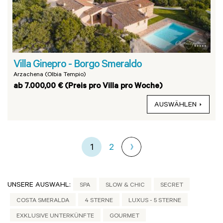
Villa Ginepro - Borgo Smeraldo
Arzachena (Olbia Tempio)
ab 7.000,00 € (Preis pro Villa pro Woche)
AUSWÄHLEN
1
2
UNSERE AUSWAHL:
SPA
SLOW & CHIC
SECRET
COSTA SMERALDA
4 STERNE
LUXUS - 5 STERNE
EXKLUSIVE UNTERKÜNFTE
GOURMET