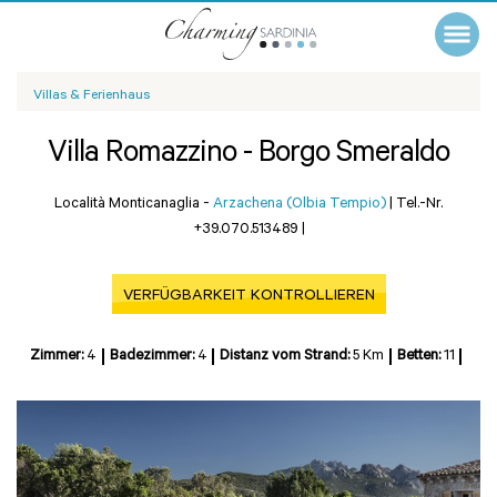
Villas & Ferienhaus
Villa Romazzino - Borgo Smeraldo
Località Monticanaglia -
Arzachena (Olbia Tempio)
|
Tel.-Nr.
+39.070.513489
|
VERFÜGBARKEIT KONTROLLIEREN
Zimmer:
4
Badezimmer:
4
Distanz vom Strand:
5 Km
Betten:
11